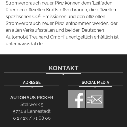
Stromverbrauch neuer Pkw können dem 'Leitfaden
über den offiziellen Kraftstoffverbrauch, die offiziellen
2
spezifischen CO
-Emissionen und den offiziellen
Stromverbrauch neuer Pkw' entnommen werden, der
an allen Verkaufsstellen und bei der 'Deutschen
Automobil Treuhand GmbH' unentgeltlich erhältlich ist
unter www.dat.de.
KONTAKT
ADRESSE
SOCIAL MEDIA
AUTOHAUS PICKER
Stellwerk 5
57368 Lennestadt
0 27 23 / 71 68 00