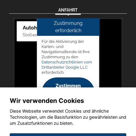
ANFAHRT
Zustimmung
Autohaus Picker
erforderlich
Stellwerk 5, 57368 Lennestadt
Für die Aktivierung der
Karten- und
Navigationsdienste ist Ihre
Zustimmung zu den
Datenschutzrichtlinien vom
Drittanbieter Google LLC
erforderlich.
Zustimmen
und
Wir verwenden Cookies
aktivieren
Diese Webseite verwendet Cookies und ähnliche
Technologien, um die Basisfunktion zu gewährleisten und
um Zusatzfunktionen zu bieten.