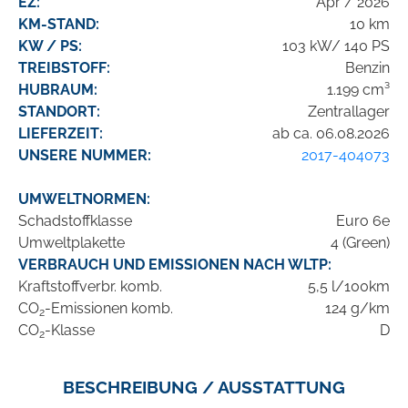
EZ:
Apr / 2026
KM-STAND:
10 km
KW / PS:
103 kW/ 140 PS
TREIBSTOFF:
Benzin
HUBRAUM:
1.199 cm³
STANDORT:
Zentrallager
LIEFERZEIT:
ab ca. 06.08.2026
UNSERE NUMMER:
2017-404073
UMWELTNORMEN:
Schadstoffklasse
Euro 6e
Umweltplakette
4 (Green)
VERBRAUCH UND EMISSIONEN NACH WLTP:
Kraftstoffverbr. komb.
5,5 l/100km
CO
-Emissionen komb.
124 g/km
2
CO
-Klasse
D
2
BESCHREIBUNG / AUSSTATTUNG