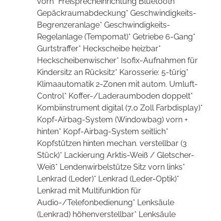
vorn* Freisprecheinrichtung Bluetooth*
Gepäckraumabdeckung* Geschwindigkeits-
Begrenzeranlage* Geschwindigkeits-
Regelanlage (Tempomat)* Getriebe 6-Gang*
Gurtstraffer* Heckscheibe heizbar*
Heckscheibenwischer* Isofix-Aufnahmen für
Kindersitz an Rücksitz* Karosserie: 5-türig*
Klimaautomatik 2-Zonen mit autom. Umluft-
Control* Koffer-/Laderaumboden doppelt*
Kombiinstrument digital (7,0 Zoll Farbdisplay)*
Kopf-Airbag-System (Windowbag) vorn +
hinten* Kopf-Airbag-System seitlich*
Kopfstützen hinten mechan. verstellbar (3
Stück)* Lackierung Arktis-Weiß / Gletscher-
Weiß* Lendenwirbelstütze Sitz vorn links*
Lenkrad (Leder)* Lenkrad (Leder-Optik)*
Lenkrad mit Multifunktion für
Audio-/Telefonbedienung* Lenksäule
(Lenkrad) höhenverstellbar* Lenksäule