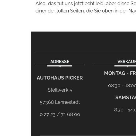
Also, das tut uns jetzt echt leid, aber diese S
einer der tollen Seiten, die Sie oben in der Na
ADRESSE
VERKAU
facebook
Dieser Link führt zu Ihrem eMail-Program
MONTAG - FR
AUTOHAUS PICKER
08:30 - 18:0
Stellwerk 5
SAMSTA
57368 Lennestadt
8:30 - 14:
0 27 23 / 71 68 00