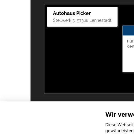
Autohaus Picker
Stellwerk 5, 57368 Lennestadt
Für
de
Wir verw
Diese Webseit
gewährleisten