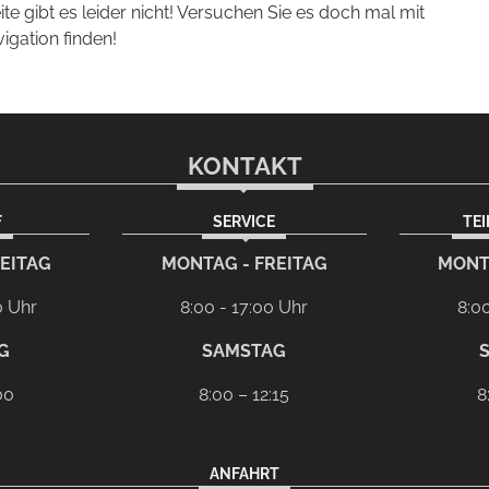
eite gibt es leider nicht! Versuchen Sie es doch mal mit
vigation finden!
KONTAKT
F
SERVICE
TE
m
EITAG
MONTAG - FREITAG
MONT
0 Uhr
8:00 - 17:00 Uhr
8:0
G
SAMSTAG
00
8:00 – 12:15
8
ANFAHRT