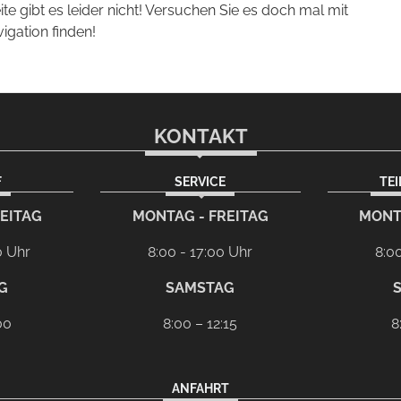
eite gibt es leider nicht! Versuchen Sie es doch mal mit
vigation finden!
KONTAKT
F
SERVICE
TE
m
EITAG
MONTAG - FREITAG
MONT
0 Uhr
8:00 - 17:00 Uhr
8:0
G
SAMSTAG
00
8:00 – 12:15
8
ANFAHRT