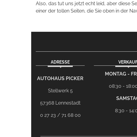
Also, das tut uns jetzt echt leid, aber diese S
einer der tollen Seiten, die Sie oben in der Na
ADRESSE
VERKAU
facebook
Dieser Link führt zu Ihrem eMail-Program
MONTAG - FR
AUTOHAUS PICKER
08:30 - 18:0
Stellwerk 5
SAMSTA
57368 Lennestadt
8:30 - 14:
0 27 23 / 71 68 00