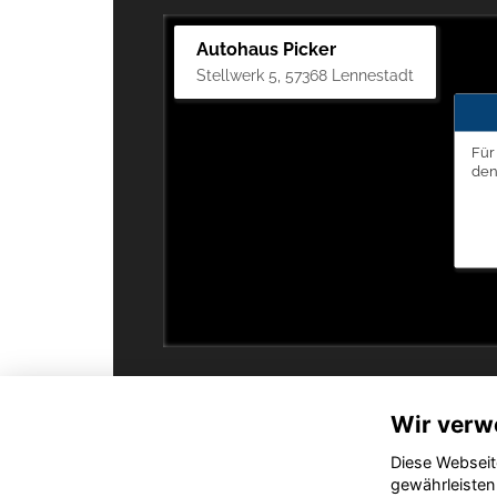
Autohaus Picker
Stellwerk 5, 57368 Lennestadt
Für
de
Wir verw
Diese Webseit
gewährleisten