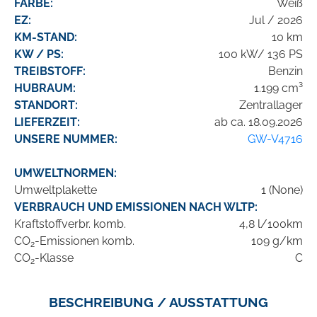
FARBE:
Weiß
EZ:
Jul / 2026
KM-STAND:
10 km
KW / PS:
100 kW/ 136 PS
TREIBSTOFF:
Benzin
HUBRAUM:
1.199 cm³
STANDORT:
Zentrallager
LIEFERZEIT:
ab ca. 18.09.2026
UNSERE NUMMER:
GW-V4716
UMWELTNORMEN:
Umweltplakette
1 (None)
VERBRAUCH UND EMISSIONEN NACH WLTP:
Kraftstoffverbr. komb.
4,8 l/100km
CO
-Emissionen komb.
109 g/km
2
CO
-Klasse
C
2
BESCHREIBUNG / AUSSTATTUNG