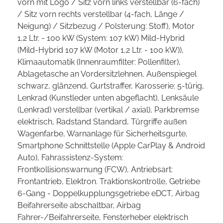
vorn mit Logo / Sitz vorn links verstellbar (6-fach)
/ Sitz vorn rechts verstellbar (4-fach, Länge /
Neigung) / Sitzbezug / Polsterung: Stoff), Motor
1,2 Ltr. - 100 kW (System: 107 kW) Mild-Hybrid
(Mild-Hybrid 107 kW (Motor 1,2 Ltr. - 100 kW)),
Klimaautomatik (Innenraumfilter: Pollenfilter),
Ablagetasche an Vordersitzlehnen, Außenspiegel
schwarz, glänzend, Gurtstraffer, Karosserie: 5-türig,
Lenkrad (Kunstleder unten abgeflacht), Lenksäule
(Lenkrad) verstellbar (vertikal / axial), Parkbremse
elektrisch, Radstand Standard, Türgriffe außen
Wagenfarbe, Warnanlage für Sicherheitsgurte,
Smartphone Schnittstelle (Apple CarPlay & Android
Auto), Fahrassistenz-System:
Frontkollisionswarnung (FCW), Antriebsart:
Frontantrieb, Elektron. Traktionskontrolle, Getriebe
6-Gang - Doppelkupplungsgetriebe eDCT, Airbag
Beifahrerseite abschaltbar, Airbag
Fahrer-/Beifahrerseite, Fensterheber elektrisch