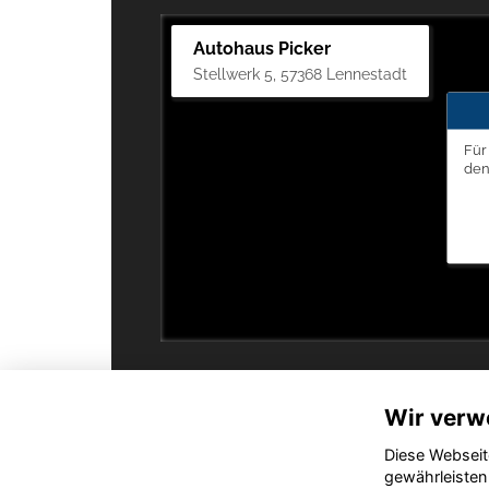
Autohaus Picker
Stellwerk 5, 57368 Lennestadt
Für
de
Wir verw
Diese Webseit
gewährleisten