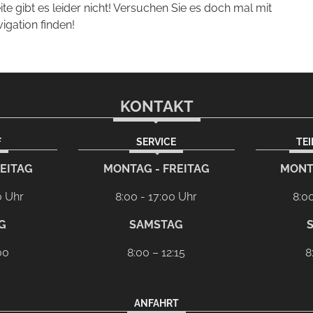
eite gibt es leider nicht! Versuchen Sie es doch mal mit
vigation finden!
KONTAKT
F
SERVICE
TE
m
EITAG
MONTAG - FREITAG
MONT
0 Uhr
8:00 - 17:00 Uhr
8:0
G
SAMSTAG
00
8:00 – 12:15
8
ANFAHRT