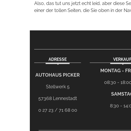
Also, das tut uns jetzt echt leid, aber diese S
einer der tollen Seiten, die Sie oben in der Na
ADRESSE
VERKAU
facebook
Dieser Link führt zu Ihrem eMail-Program
MONTAG - FR
AUTOHAUS PICKER
08:30 - 18:0
Stellwerk 5
SAMSTA
57368 Lennestadt
8:30 - 14:
0 27 23 / 71 68 00