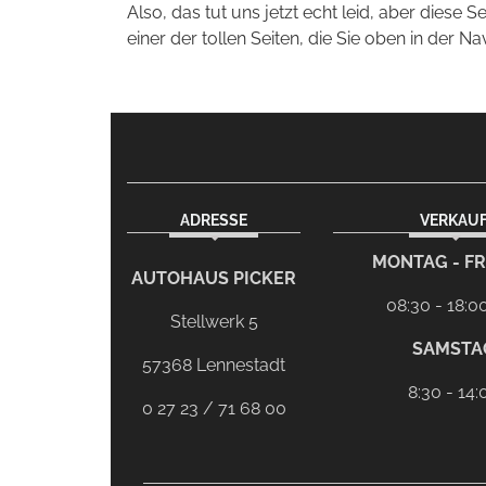
Also, das tut uns jetzt echt leid, aber diese S
einer der tollen Seiten, die Sie oben in der Na
ADRESSE
VERKAU
facebook
Dieser Link führt zu Ihrem eMail-Program
MONTAG - FR
AUTOHAUS PICKER
08:30 - 18:0
Stellwerk 5
SAMSTA
57368 Lennestadt
8:30 - 14:
0 27 23 / 71 68 00