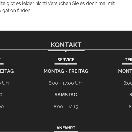
eite gibt es leider nicht! Versuchen Sie es doch mal mit
vigation finden!
KONTAKT
F
SERVICE
TE
m
EITAG
MONTAG - FREITAG
MONT
0 Uhr
8:00 - 17:00 Uhr
8:0
G
SAMSTAG
00
8:00 – 12:15
8
ANFAHRT