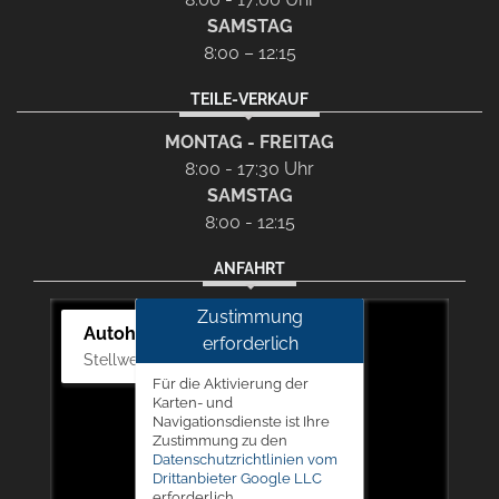
SAMSTAG
8:00 – 12:15
TEILE-VERKAUF
MONTAG - FREITAG
8:00 - 17:30 Uhr
SAMSTAG
8:00 - 12:15
ANFAHRT
Zustimmung
Autohaus Picker
erforderlich
Stellwerk 5, 57368 Lennestadt
Für die Aktivierung der
Karten- und
Navigationsdienste ist Ihre
Zustimmung zu den
Datenschutzrichtlinien vom
Drittanbieter Google LLC
erforderlich.