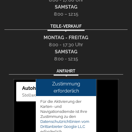
SAMSTAG
8:00 – 12:15
TEILE-VERKAUF
MONTAG - FREITAG
8:00 - 17:30 Uhr
SAMSTAG
8:00 - 12:15
ANFAHRT
Zustimmung
Autohaus Picker
erforderlich
Stellwerk 5, 57368 Lennestadt
Für die Aktivierung der
Karten- und
Navigationsdienste ist Ihre
Zustimmung zu den
Datenschutzrichtlinien vom
Drittanbieter Google LLC
erforderlich.