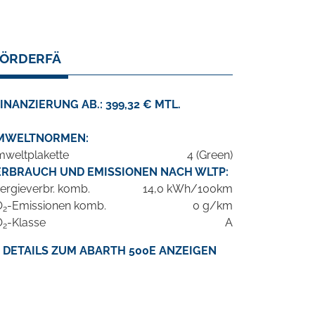
FÖRDERFÄ
INANZIERUNG AB.: 399,32 € MTL.
MWELTNORMEN:
weltplakette
4 (Green)
ERBRAUCH UND EMISSIONEN NACH WLTP:
ergieverbr. komb.
14,0 kWh/100km
O
-Emissionen komb.
0 g/km
2
O
-Klasse
A
2
DETAILS ZUM ABARTH 500E ANZEIGEN