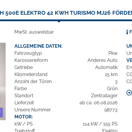
H 500E ELEKTRO 42 KWH TURISMO MJ26 FÖRDE
MwSt. ausweisbar
F
ALLGEMEINE DATEN:
U
Fahrzeugtyp
Pkw
Um
Karosserieform
Anderes Auto
V
Getriebe
Automatik
En
Kilometerstand
15 km
C
Anzahl der Türen
3
C
Farbe
Grün
Standort
Zentrallager
Lieferzeit
ab ca. 06.08.2026
Unsere Nummer
98773
MOTOR:
kW / PS
114 kW / 155 PS
Treibstoff
Elektro