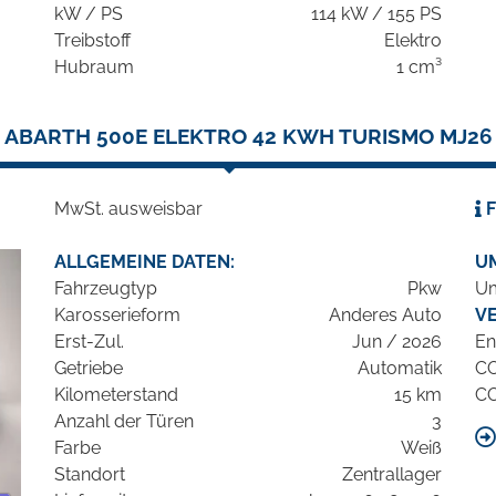
kW / PS
114 kW / 155 PS
Treibstoff
Elektro
Hubraum
1 cm³
ABARTH 500E ELEKTRO 42 KWH TURISMO MJ26
MwSt. ausweisbar
F
ALLGEMEINE DATEN:
U
Fahrzeugtyp
Pkw
Um
Karosserieform
Anderes Auto
V
Erst-Zul.
Jun / 2026
En
Getriebe
Automatik
C
Kilometerstand
15 km
C
Anzahl der Türen
3
Farbe
Weiß
Standort
Zentrallager