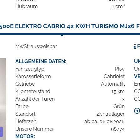
Hubraum
1 cm³
500E ELEKTRO CABRIO 42 KWH TURISMO MJ26 
MwSt. ausweisbar
F
ALLGEMEINE DATEN:
U
Fahrzeugtyp
Pkw
Um
Karosserieform
Cabriolet
V
Getriebe
Automatik
En
Kilometerstand
15 km
C
Anzahl der Türen
3
C
Farbe
Grün
Standort
Zentrallager
Lieferzeit
ab ca. 06.08.2026
Unsere Nummer
98774
MOTOR: