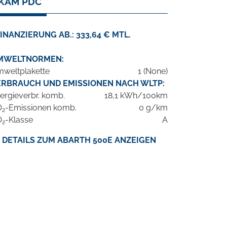
 KAM PDC
INANZIERUNG AB.: 333,64 € MTL.
MWELTNORMEN:
weltplakette
1 (None)
ERBRAUCH UND EMISSIONEN NACH WLTP:
ergieverbr. komb.
18,1 kWh/100km
O
-Emissionen komb.
0 g/km
2
O
-Klasse
A
2
DETAILS ZUM ABARTH 500E ANZEIGEN