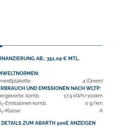
INANZIERUNG AB.: 351,09 € MTL.
MWELTNORMEN:
weltplakette
4 (Green)
ERBRAUCH UND EMISSIONEN NACH WLTP:
ergieverbr. komb.
17,9 kWh/100km
O
-Emissionen komb.
0 g/km
2
O
-Klasse
A
2
DETAILS ZUM ABARTH 500E ANZEIGEN