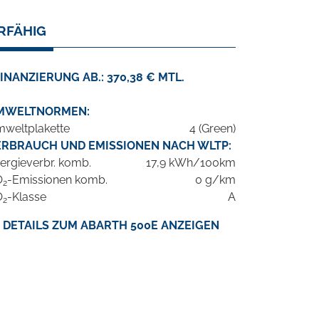
RFÄHIG
INANZIERUNG AB.: 370,38 € MTL.
MWELTNORMEN:
weltplakette
4 (Green)
ERBRAUCH UND EMISSIONEN NACH WLTP:
ergieverbr. komb.
17,9 kWh/100km
O
-Emissionen komb.
0 g/km
2
O
-Klasse
A
2
DETAILS ZUM ABARTH 500E ANZEIGEN