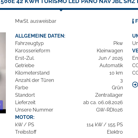
500E 42 KWH TURISMO LED PANO NAV JBL SHZ
MwSt. ausweisbar
F
ALLGEMEINE DATEN:
U
Fahrzeugtyp
Pkw
Um
Karosserieform
Kleinwagen
V
Erst-Zul.
Jun / 2025
En
Getriebe
Automatik
C
Kilometerstand
10 km
C
Anzahl der Türen
3
Farbe
Grün
Standort
Zentrallager
Lieferzeit
ab ca. 06.08.2026
Unsere Nummer
GW-RDI026
MOTOR:
kW / PS
114 kW / 155 PS
Treibstoff
Elektro