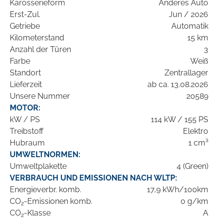
Karosserieform
Anderes Auto
Erst-Zul.
Jun / 2026
Getriebe
Automatik
Kilometerstand
15 km
Anzahl der Türen
3
Farbe
Weiß
Standort
Zentrallager
Lieferzeit
ab ca. 13.08.2026
Unsere Nummer
20589
MOTOR:
kW / PS
114 kW / 155 PS
Treibstoff
Elektro
Hubraum
1 cm³
UMWELTNORMEN:
Umweltplakette
4 (Green)
VERBRAUCH UND EMISSIONEN NACH WLTP:
Energieverbr. komb.
17,9 kWh/100km
CO
-Emissionen komb.
0 g/km
2
CO
-Klasse
A
2