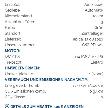
Erst-Zul.
Jun / 2025
Getriebe
Automatik
Kilometerstand
10 km
Anzahl der Türen
3
Farbe
Grün
Standort
Zentrallager
Lieferzeit
ab ca. 13.08.2026
Unsere Nummer
GW-RDI026
MOTOR:
kW / PS
114 kW / 155 PS
Treibstoff
Elektro
UMWELTNORMEN:
Umweltplakette
1 (None)
VERBRAUCH UND EMISSIONEN NACH WLTP:
Energieverbr. komb.
17,9 kWh/100km
CO
-Emissionen komb.
0 g/km
2
CO
-Klasse
A
2
DETAILS ZUM ABARTH 500E ANZEIGEN