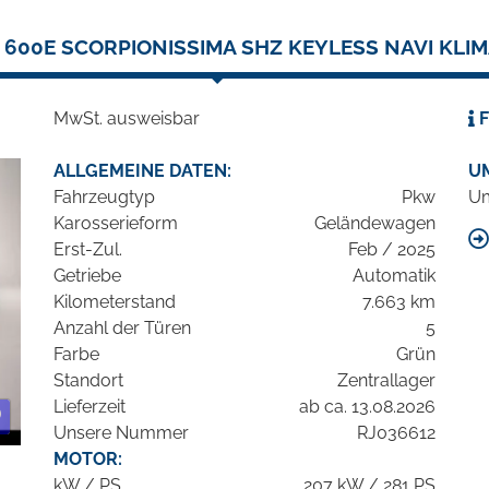
600E SCORPIONISSIMA SHZ KEYLESS NAVI KL
MwSt. ausweisbar
F
ALLGEMEINE DATEN:
U
Fahrzeugtyp
Pkw
Um
Karosserieform
Geländewagen
Erst-Zul.
Feb / 2025
Getriebe
Automatik
Kilometerstand
7.663 km
Anzahl der Türen
5
Farbe
Grün
Standort
Zentrallager
Lieferzeit
ab ca. 13.08.2026
Unsere Nummer
RJ036612
MOTOR:
kW / PS
207 kW / 281 PS