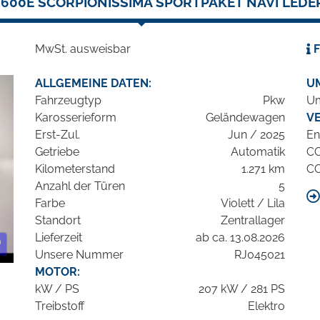
600E SCORPIONISSIMA SPORTPAKET NAVI LEDE
MwSt. ausweisbar
F
ALLGEMEINE DATEN:
U
Fahrzeugtyp
Pkw
Um
Karosserieform
Geländewagen
V
Erst-Zul.
Jun / 2025
En
Getriebe
Automatik
C
Kilometerstand
1.271 km
C
Anzahl der Türen
5
Farbe
Violett / Lila
Standort
Zentrallager
Lieferzeit
ab ca. 13.08.2026
Unsere Nummer
RJ045021
MOTOR:
kW / PS
207 kW / 281 PS
Treibstoff
Elektro