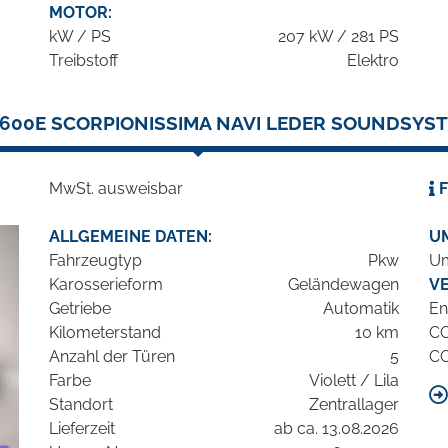
MOTOR:
kW / PS
207 kW / 281 PS
Treibstoff
Elektro
600E SCORPIONISSIMA NAVI LEDER SOUNDSYST
MwSt. ausweisbar
F
ALLGEMEINE DATEN:
U
Fahrzeugtyp
Pkw
Um
Karosserieform
Geländewagen
V
Getriebe
Automatik
En
Kilometerstand
10 km
C
Anzahl der Türen
5
C
Farbe
Violett / Lila
Standort
Zentrallager
Lieferzeit
ab ca. 13.08.2026