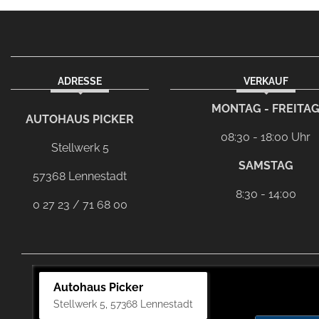
ADRESSE
VERKAUF
facebook
Dieser Link führt zu Ihrem eMai
MONTAG - FREITA
AUTOHAUS PICKER
08:30 - 18:00 Uhr
Stellwerk 5
SAMSTAG
57368 Lennestadt
8:30 - 14:00
0 27 23 / 71 68 00
Autohaus Picker
Stellwerk 5, 57368 Lennestadt