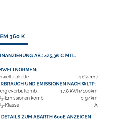
EM 360 K
INANZIERUNG AB.: 425,36 € MTL.
MWELTNORMEN:
weltplakette
4 (Green)
ERBRAUCH UND EMISSIONEN NACH WLTP:
ergieverbr. komb.
17,8 kWh/100km
O
-Emissionen komb.
0 g/km
2
O
-Klasse
A
2
DETAILS ZUM ABARTH 600E ANZEIGEN