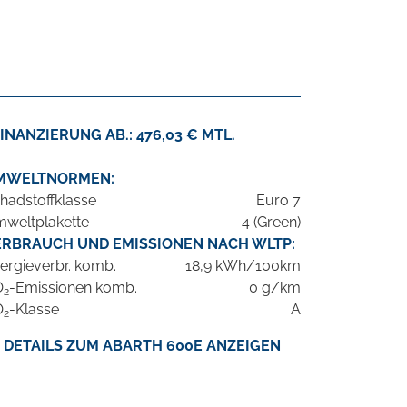
INANZIERUNG AB.: 476,03 € MTL.
MWELTNORMEN:
hadstoffklasse
Euro 7
weltplakette
4 (Green)
ERBRAUCH UND EMISSIONEN NACH WLTP:
ergieverbr. komb.
18,9 kWh/100km
O
-Emissionen komb.
0 g/km
2
O
-Klasse
A
2
DETAILS ZUM ABARTH 600E ANZEIGEN