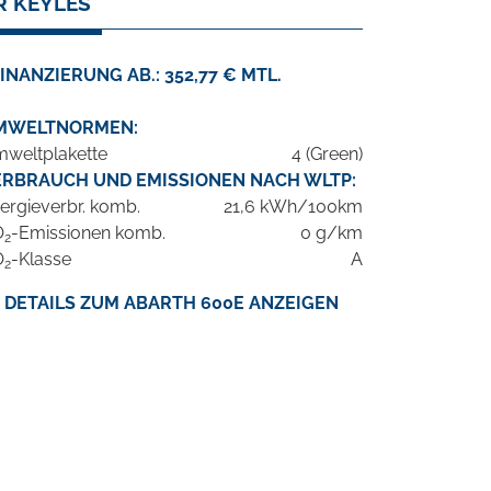
R KEYLES
INANZIERUNG AB.: 352,77 € MTL.
MWELTNORMEN:
weltplakette
4 (Green)
ERBRAUCH UND EMISSIONEN NACH WLTP:
ergieverbr. komb.
21,6 kWh/100km
O
-Emissionen komb.
0 g/km
2
O
-Klasse
A
2
DETAILS ZUM ABARTH 600E ANZEIGEN