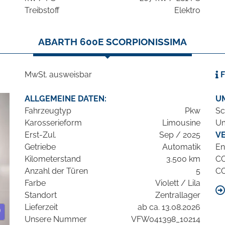
Treibstoff
Elektro
ABARTH 600E SCORPIONISSIMA
MwSt. ausweisbar
F
ALLGEMEINE DATEN:
U
Fahrzeugtyp
Pkw
Sc
Karosserieform
Limousine
Um
Erst-Zul.
Sep / 2025
V
Getriebe
Automatik
En
Kilometerstand
3.500 km
C
Anzahl der Türen
5
C
Farbe
Violett / Lila
Standort
Zentrallager
Lieferzeit
ab ca. 13.08.2026
Unsere Nummer
VFW041398_10214