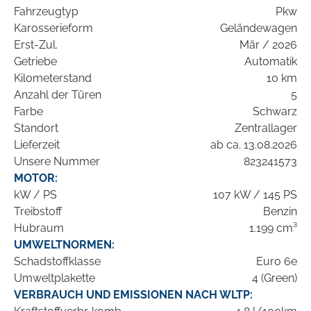
Fahrzeugtyp
Pkw
Karosserieform
Geländewagen
Erst-Zul.
Mär / 2026
Getriebe
Automatik
Kilometerstand
10 km
Anzahl der Türen
5
Farbe
Schwarz
Standort
Zentrallager
Lieferzeit
ab ca. 13.08.2026
Unsere Nummer
823241573
MOTOR:
kW / PS
107 kW / 145 PS
Treibstoff
Benzin
Hubraum
1.199 cm³
UMWELTNORMEN:
Schadstoffklasse
Euro 6e
Umweltplakette
4 (Green)
VERBRAUCH UND EMISSIONEN NACH WLTP: