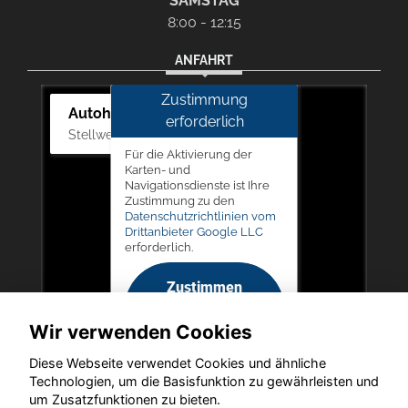
SAMSTAG
8:00 - 12:15
ANFAHRT
Zustimmung
Autohaus Picker
erforderlich
Stellwerk 5, 57368 Lennestadt
Für die Aktivierung der
Karten- und
Navigationsdienste ist Ihre
Zustimmung zu den
Datenschutzrichtlinien vom
Drittanbieter Google LLC
erforderlich.
Zustimmen
und
Wir verwenden Cookies
aktivieren
Diese Webseite verwendet Cookies und ähnliche
Technologien, um die Basisfunktion zu gewährleisten und
um Zusatzfunktionen zu bieten.