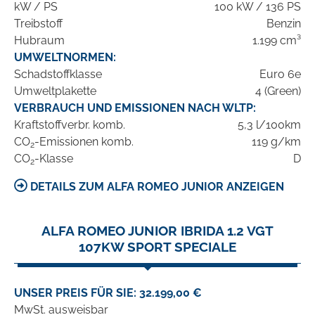
kW / PS
100 kW / 136 PS
Treibstoff
Benzin
Hubraum
1.199 cm³
UMWELTNORMEN:
Schadstoffklasse
Euro 6e
Umweltplakette
4 (Green)
VERBRAUCH UND EMISSIONEN NACH WLTP:
Kraftstoffverbr. komb.
5,3 l/100km
CO
-Emissionen komb.
119 g/km
2
CO
-Klasse
D
2
DETAILS ZUM ALFA ROMEO JUNIOR ANZEIGEN
ALFA ROMEO JUNIOR IBRIDA 1.2 VGT
107KW SPORT SPECIALE
UNSER PREIS FÜR SIE: 32.199,00 €
MwSt. ausweisbar