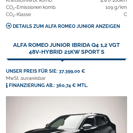
Kraftstoffverbr. komb.
4,8 l/100km
CO
-Emissionen komb.
109 g/km
2
CO
-Klasse
C
2
DETAILS ZUM ALFA ROMEO JUNIOR ANZEIGEN
ALFA ROMEO JUNIOR IBRIDA Q4 1,2 VGT
48V-HYBRID 21KW SPORT S
UNSER PREIS FÜR SIE: 37.399,00 €
MwSt. ausweisbar
FINANZIERUNG AB.: 360,74 € MTL.