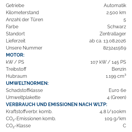
Getriebe
Automatik
Kilometerstand
2.500 km
Anzahl der Türen
5
Farbe
Schwarz
Standort
Zentrallager
Lieferzeit
ab ca. 13.08.2026
Unsere Nummer
823241569
MOTOR:
kW / PS
107 kW / 145 PS
Treibstoff
Benzin
Hubraum
1.199 cm³
UMWELTNORMEN:
Schadstoffklasse
Euro 6e
Umweltplakette
4 (Green)
VERBRAUCH UND EMISSIONEN NACH WLTP:
Kraftstoffverbr. komb.
4,8 l/100km
CO
-Emissionen komb.
109 g/km
2
CO
-Klasse
C
2