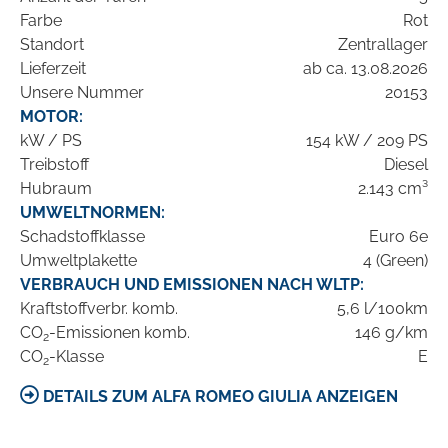
Farbe
Rot
Standort
Zentrallager
Lieferzeit
ab ca. 13.08.2026
Unsere Nummer
20153
MOTOR:
kW / PS
154 kW / 209 PS
Treibstoff
Diesel
Hubraum
2.143 cm³
UMWELTNORMEN:
Schadstoffklasse
Euro 6e
Umweltplakette
4 (Green)
VERBRAUCH UND EMISSIONEN NACH WLTP:
Kraftstoffverbr. komb.
5,6 l/100km
CO
-Emissionen komb.
146 g/km
2
CO
-Klasse
E
2
DETAILS ZUM ALFA ROMEO GIULIA ANZEIGEN