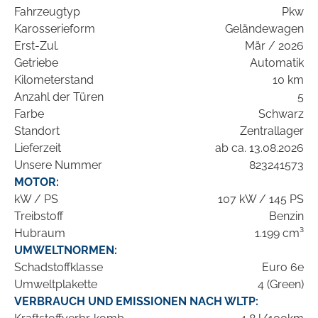
Fahrzeugtyp
Pkw
Karosserieform
Geländewagen
Erst-Zul.
Mär / 2026
Getriebe
Automatik
Kilometerstand
10 km
Anzahl der Türen
5
Farbe
Schwarz
Standort
Zentrallager
Lieferzeit
ab ca. 13.08.2026
Unsere Nummer
823241573
MOTOR:
kW / PS
107 kW / 145 PS
Treibstoff
Benzin
Hubraum
1.199 cm³
UMWELTNORMEN:
Schadstoffklasse
Euro 6e
Umweltplakette
4 (Green)
VERBRAUCH UND EMISSIONEN NACH WLTP: