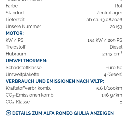
Farbe
Rot
Standort
Zentrallager
Lieferzeit
ab ca. 13.08.2026
Unsere Nummer
20153
MOTOR:
kW / PS
154 kW / 209 PS
Treibstoff
Diesel
Hubraum
2.143 cm³
UMWELTNORMEN:
Schadstoffklasse
Euro 6e
Umweltplakette
4 (Green)
VERBRAUCH UND EMISSIONEN NACH WLTP:
Kraftstoffverbr. komb.
5,6 l/100km
CO
-Emissionen komb.
146 g/km
2
CO
-Klasse
E
2
DETAILS ZUM ALFA ROMEO GIULIA ANZEIGEN