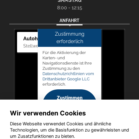
SAMSTAG
8:00 - 12:15
ANFAHRT
Zustimmung
Autohaus Picker
erforderlich
Stellwerk 5, 57368 Lennestadt
Für die Aktivierung der
Karten- und
Navigationsdienste ist Ihre
Zustimmung zu den
Datenschutzrichtlinien vom
Drittanbieter Google LLC
erforderlich.
Zustimmen
und
Wir verwenden Cookies
aktivieren
Diese Webseite verwendet Cookies und ähnliche
Technologien, um die Basisfunktion zu gewährleisten und
um Zusatzfunktionen zu bieten.