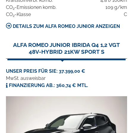
Kraftstoffverbr. komb.
4,8 l/100km
CO
-Emissionen komb.
109 g/km
2
CO
-Klasse
C
2
DETAILS ZUM ALFA ROMEO JUNIOR ANZEIGEN
ALFA ROMEO JUNIOR IBRIDA Q4 1,2 VGT
48V-HYBRID 21KW SPORT S
UNSER PREIS FÜR SIE: 37.399,00 €
MwSt. ausweisbar
FINANZIERUNG AB.: 360,74 € MTL.