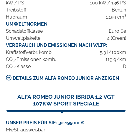
kW / PS
100 kW / 136 PS
Treibstoff
Benzin
Hubraum
1.199 cm³
UMWELTNORMEN:
Schadstoffklasse
Euro 6e
Umweltplakette
4 (Green)
VERBRAUCH UND EMISSIONEN NACH WLTP:
Kraftstoffverbr. komb.
5,3 l/100km
CO
-Emissionen komb.
119 g/km
2
CO
-Klasse
D
2
DETAILS ZUM ALFA ROMEO JUNIOR ANZEIGEN
ALFA ROMEO JUNIOR IBRIDA 1.2 VGT
107KW SPORT SPECIALE
UNSER PREIS FÜR SIE: 32.199,00 €
MwSt. ausweisbar