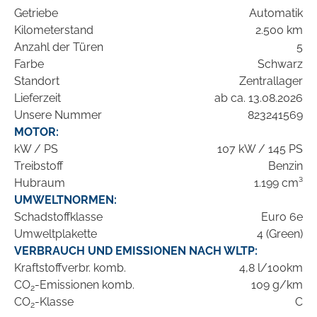
Getriebe
Automatik
Kilometerstand
2.500 km
Anzahl der Türen
5
Farbe
Schwarz
Standort
Zentrallager
Lieferzeit
ab ca. 13.08.2026
Unsere Nummer
823241569
MOTOR:
kW / PS
107 kW / 145 PS
Treibstoff
Benzin
Hubraum
1.199 cm³
UMWELTNORMEN:
Schadstoffklasse
Euro 6e
Umweltplakette
4 (Green)
VERBRAUCH UND EMISSIONEN NACH WLTP:
Kraftstoffverbr. komb.
4,8 l/100km
CO
-Emissionen komb.
109 g/km
2
CO
-Klasse
C
2