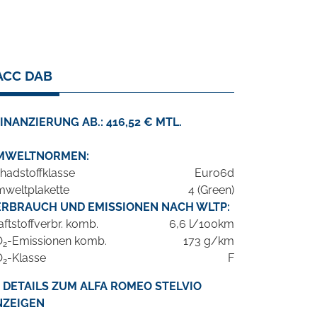
 ACC DAB
INANZIERUNG AB.: 416,52 € MTL.
MWELTNORMEN:
hadstoffklasse
Euro6d
weltplakette
4 (Green)
ERBRAUCH UND EMISSIONEN NACH WLTP:
aftstoffverbr. komb.
6,6 l/100km
O
-Emissionen komb.
173 g/km
2
O
-Klasse
F
2
DETAILS ZUM ALFA ROMEO STELVIO
NZEIGEN