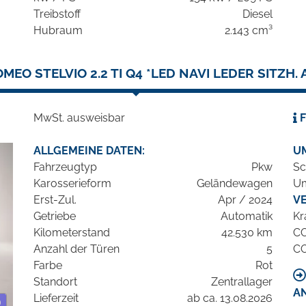
Treibstoff
Diesel
Hubraum
2.143 cm³
MEO STELVIO 2.2 TI Q4 *LED NAVI LEDER SITZH.
MwSt. ausweisbar
F
ALLGEMEINE DATEN:
U
Fahrzeugtyp
Pkw
Sc
Karosserieform
Geländewagen
Um
Erst-Zul.
Apr / 2024
V
Getriebe
Automatik
Kr
Kilometerstand
42.530 km
C
Anzahl der Türen
5
C
Farbe
Rot
Standort
Zentrallager
A
Lieferzeit
ab ca. 13.08.2026