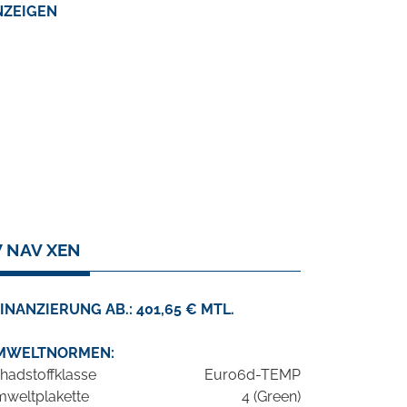
NZEIGEN
W NAV XEN
INANZIERUNG AB.: 401,65 € MTL.
MWELTNORMEN:
hadstoffklasse
Euro6d-TEMP
weltplakette
4 (Green)