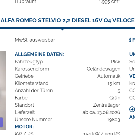
Hubraum
1.995 cm³
ALFA ROMEO STELVIO 2,2 DIESEL 16V Q4 VELOCE
MwSt. ausweisbar
F
ALLGEMEINE DATEN:
U
Fahrzeugtyp
Pkw
Sc
Karosserieform
Geländewagen
Um
Getriebe
Automatik
V
Kilometerstand
15 km
Kr
Anzahl der Türen
5
C
Farbe
Grün
C
Standort
Zentrallager
Lieferzeit
ab ca. 13.08.2026
A
Unsere Nummer
19803
MOTOR:
kW / PS
154 kW / 209 PS