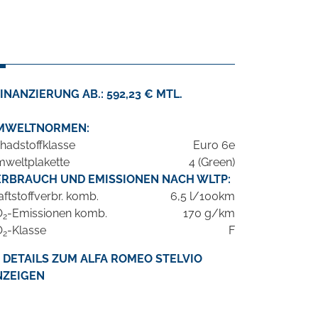
INANZIERUNG AB.: 592,23 € MTL.
MWELTNORMEN:
hadstoffklasse
Euro 6e
weltplakette
4 (Green)
ERBRAUCH UND EMISSIONEN NACH WLTP:
aftstoffverbr. komb.
6,5 l/100km
O
-Emissionen komb.
170 g/km
2
O
-Klasse
F
2
DETAILS ZUM ALFA ROMEO STELVIO
NZEIGEN