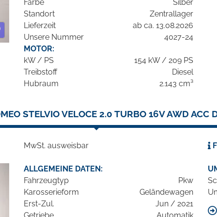
Farbe
Silber
Standort
Zentrallager
Lieferzeit
ab ca. 13.08.2026
Unsere Nummer
4027-24
MOTOR:
kW / PS
154 kW / 209 PS
Treibstoff
Diesel
Hubraum
2.143 cm³
MEO STELVIO VELOCE 2.0 TURBO 16V AWD ACC 
MwSt. ausweisbar
F
ALLGEMEINE DATEN:
U
Fahrzeugtyp
Pkw
Sc
Karosserieform
Geländewagen
Um
Erst-Zul.
Jun / 2021
Getriebe
Automatik