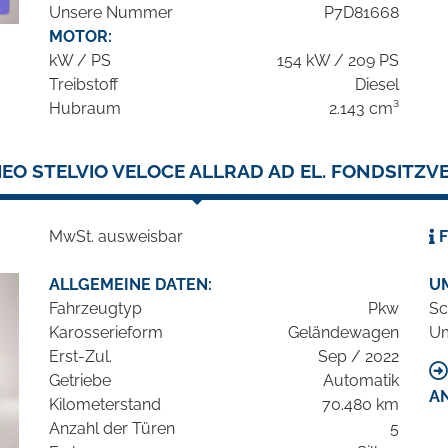
Unsere Nummer
P7D81668
MOTOR:
kW / PS
154 kW / 209 PS
Treibstoff
Diesel
Hubraum
2.143 cm³
EO STELVIO VELOCE ALLRAD AD EL. FONDSITZVE
MwSt. ausweisbar
F
ALLGEMEINE DATEN:
U
Fahrzeugtyp
Pkw
Sc
Karosserieform
Geländewagen
Um
Erst-Zul.
Sep / 2022
Getriebe
Automatik
A
Kilometerstand
70.480 km
Anzahl der Türen
5