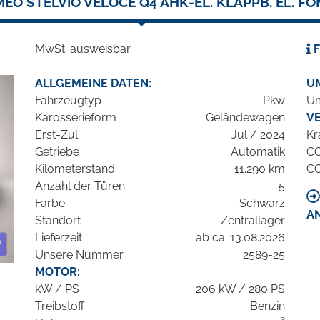
EO STELVIO VELOCE Q4 AHK-EL. KLAPPB. EL. F
MwSt. ausweisbar
F
ALLGEMEINE DATEN:
U
Fahrzeugtyp
Pkw
Um
Karosserieform
Geländewagen
V
Erst-Zul.
Jul / 2024
Kr
Getriebe
Automatik
C
Kilometerstand
11.290 km
C
Anzahl der Türen
5
Farbe
Schwarz
A
Standort
Zentrallager
Lieferzeit
ab ca. 13.08.2026
Unsere Nummer
2589-25
MOTOR:
kW / PS
206 kW / 280 PS
Treibstoff
Benzin