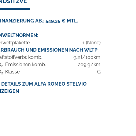
ONDSITZVE
INANZIERUNG AB.: 549,35 € MTL.
MWELTNORMEN:
weltplakette
1 (None)
ERBRAUCH UND EMISSIONEN NACH WLTP:
aftstoffverbr. komb.
9,2 l/100km
O
-Emissionen komb.
209 g/km
2
O
-Klasse
G
2
DETAILS ZUM ALFA ROMEO STELVIO
NZEIGEN