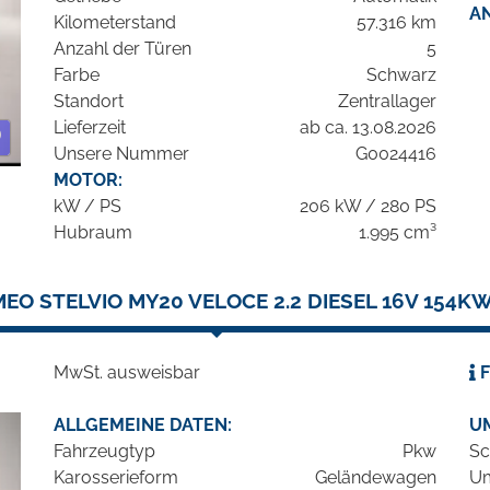
A
Kilometerstand
57.316 km
Anzahl der Türen
5
Farbe
Schwarz
Standort
Zentrallager
Lieferzeit
ab ca. 13.08.2026
Unsere Nummer
G0024416
MOTOR:
kW / PS
206 kW / 280 PS
Hubraum
1.995 cm³
EO STELVIO MY20 VELOCE 2.2 DIESEL 16V 154K
MwSt. ausweisbar
F
ALLGEMEINE DATEN:
U
Fahrzeugtyp
Pkw
Sc
Karosserieform
Geländewagen
Um