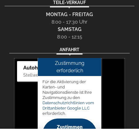
TEILE-VERKAUF
MONTAG - FREITAG
8:00 - 17:30 Uhr
SAMSTAG
8:00 - 12:15
ANFAHRT
Zustimmung
Autohaus Picker
erforderlich
Stellwerk 5, 57368 Lennestadt
Für die Aktivierung der
Karten- und
Navigationsdienste ist Ihre
Zustimmung zu den
Datenschutzrichtlinien vom
Drittanbieter Google LLC
erforderlich.
Zustimmen
und