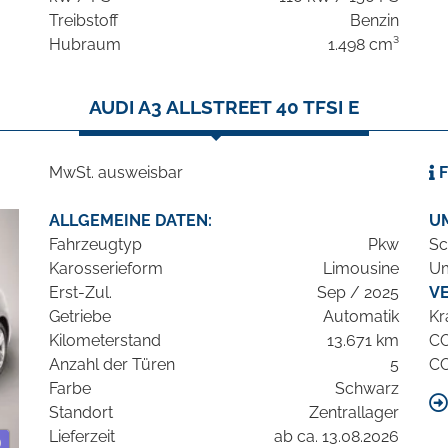
Treibstoff
Benzin
Hubraum
1.498 cm³
AUDI A3 ALLSTREET 40 TFSI E
MwSt. ausweisbar
F
ALLGEMEINE DATEN:
U
Fahrzeugtyp
Pkw
Sc
Karosserieform
Limousine
Um
Erst-Zul.
Sep / 2025
V
Getriebe
Automatik
Kr
Kilometerstand
13.671 km
C
Anzahl der Türen
5
C
Farbe
Schwarz
Standort
Zentrallager
Lieferzeit
ab ca. 13.08.2026