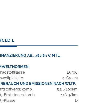
NCED L
INANZIERUNG AB.: 387,83 € MTL.
MWELTNORMEN:
hadstoffklasse
Euro6
weltplakette
4 (Green)
ERBRAUCH UND EMISSIONEN NACH WLTP:
aftstoffverbr. komb.
5,2 l/100km
O
-Emissionen komb.
118 g/km
2
O
-Klasse
D
2