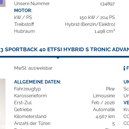
Unsere Nummer
134897
MOTOR:
kW / PS
150 kW / 204 PS
Treibstoff
Hybrid (Benzin/Elektro)
Hubraum
1.498 cm³
A3 SPORTBACK 40 ETFSI HYBRID S TRONIC ADVA
MwSt. ausweisbar
F
ALLGEMEINE DATEN:
U
Fahrzeugtyp
Pkw
Sc
Karosserieform
Limousine
Um
Erst-Zul.
Feb / 2026
V
Getriebe
Automatik
Kr
Kilometerstand
4.567 km
C
Anzahl der Türen
5
C