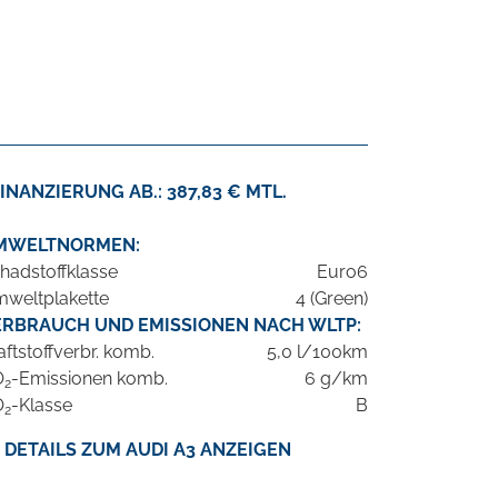
INANZIERUNG AB.: 387,83 € MTL.
MWELTNORMEN:
hadstoffklasse
Euro6
weltplakette
4 (Green)
ERBRAUCH UND EMISSIONEN NACH WLTP:
aftstoffverbr. komb.
5,0 l/100km
O
-Emissionen komb.
6 g/km
2
O
-Klasse
B
2
DETAILS ZUM AUDI A3 ANZEIGEN