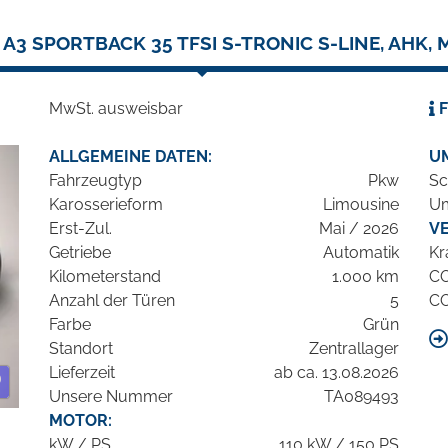
 A3 SPORTBACK 35 TFSI S-TRONIC S-LINE, AHK, 
MwSt. ausweisbar
F
ALLGEMEINE DATEN:
U
Fahrzeugtyp
Pkw
Sc
Karosserieform
Limousine
Um
Erst-Zul.
Mai / 2026
V
Getriebe
Automatik
Kr
Kilometerstand
1.000 km
C
Anzahl der Türen
5
C
Farbe
Grün
Standort
Zentrallager
Lieferzeit
ab ca. 13.08.2026
Unsere Nummer
TA089493
MOTOR:
kW / PS
110 kW / 150 PS