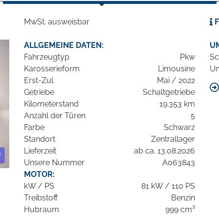
MwSt. ausweisbar
F
ALLGEMEINE DATEN:
U
Fahrzeugtyp
Pkw
Sc
Karosserieform
Limousine
Um
Erst-Zul.
Mai / 2022
Getriebe
Schaltgetriebe
Kilometerstand
19.353 km
Anzahl der Türen
5
Farbe
Schwarz
Standort
Zentrallager
Lieferzeit
ab ca. 13.08.2026
Unsere Nummer
A063843
MOTOR:
kW / PS
81 kW / 110 PS
Treibstoff
Benzin
Hubraum
999 cm³