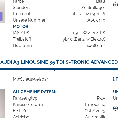
Farbe
Blau
Standort
Zentrallager
Lieferzeit
ab ca. 02.09.2026
Unsere Nummer
A065439
MOTOR:
kW / PS
150 kW / 204 PS
Treibstoff
Hybrid (Benzin/Elektro)
Hubraum
1.498 cm³
AUDI A3 LIMOUSINE 35 TDI S-TRONIC ADVANCED
MwSt. ausweisbar
F
ALLGEMEINE DATEN:
U
Fahrzeugtyp
Pkw
Um
Karosserieform
Limousine
Erst-Zul.
Okt / 2025
Getriebe
Automatik