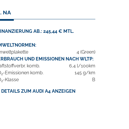
. NA
INANZIERUNG AB.: 245,44 € MTL.
MWELTNORMEN:
weltplakette
4 (Green)
ERBRAUCH UND EMISSIONEN NACH WLTP:
aftstoffverbr. komb.
6,4 l/100km
O
-Emissionen komb.
145 g/km
2
O
-Klasse
B
2
DETAILS ZUM AUDI A4 ANZEIGEN