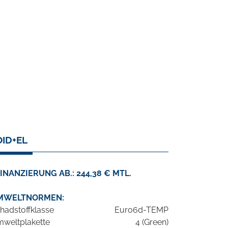
OID+EL
INANZIERUNG AB.: 244,38 € MTL.
MWELTNORMEN:
hadstoffklasse
Euro6d-TEMP
weltplakette
4 (Green)