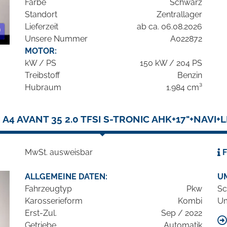
Farbe
Schwarz
Standort
Zentrallager
Lieferzeit
ab ca. 06.08.2026
Unsere Nummer
A022872
MOTOR:
kW / PS
150 kW / 204 PS
Treibstoff
Benzin
Hubraum
1.984 cm³
 A4 AVANT 35 2.0 TFSI S-TRONIC AHK+17"+NAVI+
MwSt. ausweisbar
F
ALLGEMEINE DATEN:
U
Fahrzeugtyp
Pkw
Sc
Karosserieform
Kombi
Um
Erst-Zul.
Sep / 2022
Getriebe
Automatik