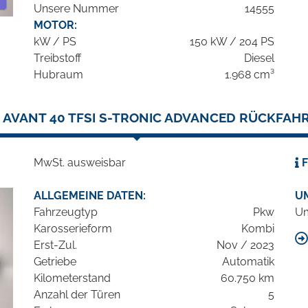
Unsere Nummer
14555
MOTOR:
kW / PS
150 kW / 204 PS
Treibstoff
Diesel
Hubraum
1.968 cm³
4 AVANT 40 TFSI S-TRONIC ADVANCED RÜCKFA
MwSt. ausweisbar
F
ALLGEMEINE DATEN:
U
Fahrzeugtyp
Pkw
Um
Karosserieform
Kombi
Erst-Zul.
Nov / 2023
Getriebe
Automatik
Kilometerstand
60.750 km
Anzahl der Türen
5