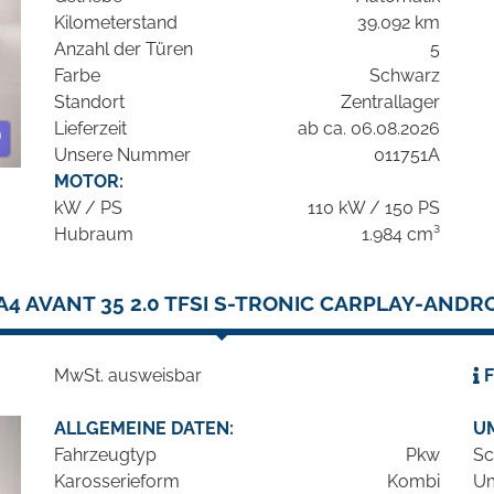
Kilometerstand
39.092 km
Anzahl der Türen
5
Farbe
Schwarz
Standort
Zentrallager
Lieferzeit
ab ca. 06.08.2026
Unsere Nummer
011751A
MOTOR:
kW / PS
110 kW / 150 PS
Hubraum
1.984 cm³
A4 AVANT 35 2.0 TFSI S-TRONIC CARPLAY-ANDR
MwSt. ausweisbar
F
ALLGEMEINE DATEN:
U
Fahrzeugtyp
Pkw
Sc
Karosserieform
Kombi
Um