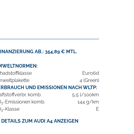
INANZIERUNG AB.: 354,89 € MTL.
MWELTNORMEN:
hadstoffklasse
Euro6d
weltplakette
4 (Green)
ERBRAUCH UND EMISSIONEN NACH WLTP:
aftstoffverbr. komb.
5,5 l/100km
O
-Emissionen komb.
144 g/km
2
O
-Klasse
E
2
DETAILS ZUM AUDI A4 ANZEIGEN