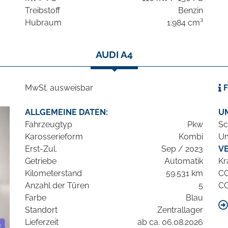
Treibstoff
Benzin
Hubraum
1.984 cm³
AUDI A4
MwSt. ausweisbar
F
ALLGEMEINE DATEN:
U
Fahrzeugtyp
Pkw
Sc
Karosserieform
Kombi
Um
Erst-Zul.
Sep / 2023
V
Getriebe
Automatik
Kr
Kilometerstand
59.531 km
C
Anzahl der Türen
5
C
Farbe
Blau
Standort
Zentrallager
Lieferzeit
ab ca. 06.08.2026