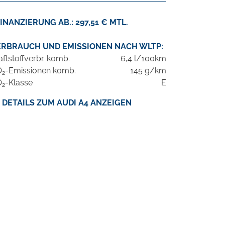
INANZIERUNG AB.: 297,51 € MTL.
ERBRAUCH UND EMISSIONEN NACH WLTP:
aftstoffverbr. komb.
6,4 l/100km
O
-Emissionen komb.
145 g/km
2
O
-Klasse
E
2
DETAILS ZUM AUDI A4 ANZEIGEN