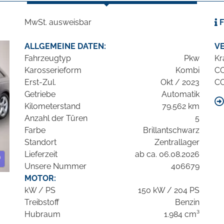
MwSt. ausweisbar
F
ALLGEMEINE DATEN:
V
Fahrzeugtyp
Pkw
Kr
Karosserieform
Kombi
C
Erst-Zul.
Okt / 2023
C
Getriebe
Automatik
Kilometerstand
79.562 km
Anzahl der Türen
5
Farbe
Brillantschwarz
Standort
Zentrallager
Lieferzeit
ab ca. 06.08.2026
Unsere Nummer
406679
MOTOR:
kW / PS
150 kW / 204 PS
Treibstoff
Benzin
Hubraum
1.984 cm³