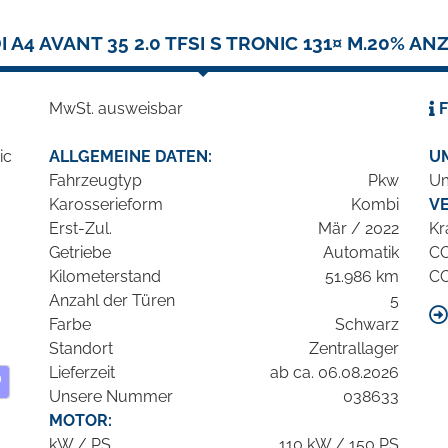
I A4 AVANT 35 2.0 TFSI S TRONIC 131¤ M.20% ANZ
MwSt. ausweisbar
F
ALLGEMEINE DATEN:
U
Fahrzeugtyp
Pkw
Um
Karosserieform
Kombi
V
Erst-Zul.
Mär / 2022
Kr
Getriebe
Automatik
C
Kilometerstand
51.986 km
C
Anzahl der Türen
5
Farbe
Schwarz
Standort
Zentrallager
Lieferzeit
ab ca. 06.08.2026
Unsere Nummer
038633
MOTOR:
kW / PS
110 kW / 150 PS