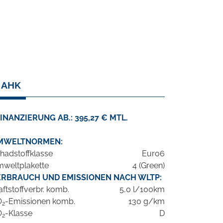
. AHK
INANZIERUNG AB.: 395,27 € MTL.
MWELTNORMEN:
hadstoffklasse
Euro6
weltplakette
4 (Green)
ERBRAUCH UND EMISSIONEN NACH WLTP:
aftstoffverbr. komb.
5,0 l/100km
O
-Emissionen komb.
130 g/km
2
O
-Klasse
D
2