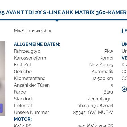
A5 AVANT TDI 2X S-LINE AHK MATRIX 360-KAME
MwSt. ausweisbar
F
ALLGEMEINE DATEN:
U
Fahrzeugtyp
Pkw
Um
Karosserieform
Kombi
V
Erst-Zul.
Nov / 2025
Kr
Getriebe
Automatik
C
Kilometerstand
12.500 km
C
Anzahl der Türen
5
Farbe
Blau
Standort
Zentrallager
Lieferzeit
ab ca. 13.08.2026
Unsere Nummer
85342_GW_MUE-V
MOTOR:
kW / PS
150 kW / 204 PS