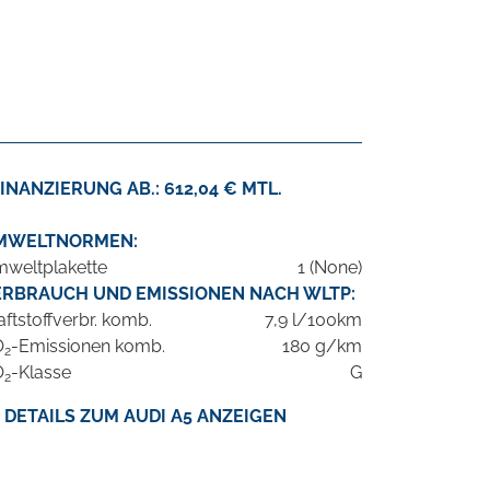
INANZIERUNG AB.: 612,04 € MTL.
MWELTNORMEN:
weltplakette
1 (None)
ERBRAUCH UND EMISSIONEN NACH WLTP:
aftstoffverbr. komb.
7,9 l/100km
O
-Emissionen komb.
180 g/km
2
O
-Klasse
G
2
DETAILS ZUM AUDI A5 ANZEIGEN