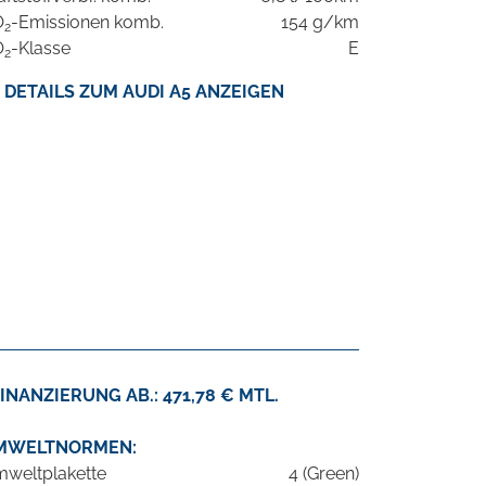
O
-Emissionen komb.
154 g/km
2
O
-Klasse
E
2
DETAILS ZUM AUDI A5 ANZEIGEN
INANZIERUNG AB.: 471,78 € MTL.
MWELTNORMEN:
weltplakette
4 (Green)