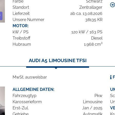
Farbe
Schwarz
Standort
Zentrallager
Lieferzeit
ab ca. 13.08.2026
Unsere Nummer
38135 KR
MOTOR:
kW / PS
120 kW / 163 PS
Treibstoff
Diesel
Hubraum
1.968 cm³
AUDI A5 LIMOUSINE TFSI
MwSt. ausweisbar
F
ALLGEMEINE DATEN:
U
Fahrzeugtyp
Pkw
Sc
Karosserieform
Limousine
Um
Erst-Zul.
Jan / 2025
V
Getriebe
Automatik
Kr