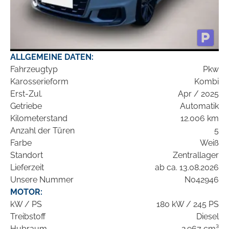
ALLGEMEINE DATEN:
Fahrzeugtyp
Pkw
Karosserieform
Kombi
Erst-Zul.
Apr / 2025
Getriebe
Automatik
Kilometerstand
12.006 km
Anzahl der Türen
5
Farbe
Weiß
Standort
Zentrallager
Lieferzeit
ab ca. 13.08.2026
Unsere Nummer
N042946
MOTOR:
kW / PS
180 kW / 245 PS
Treibstoff
Diesel
Hubraum
2.967 cm³