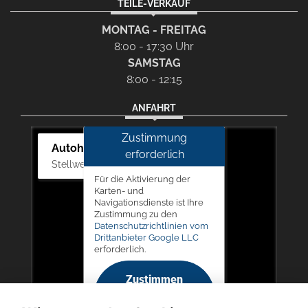
TEILE-VERKAUF
MONTAG - FREITAG
8:00 - 17:30 Uhr
SAMSTAG
8:00 - 12:15
ANFAHRT
Zustimmung
Autohaus Picker
erforderlich
Stellwerk 5, 57368 Lennestadt
Für die Aktivierung der
Karten- und
Navigationsdienste ist Ihre
Zustimmung zu den
Datenschutzrichtlinien vom
Drittanbieter Google LLC
erforderlich.
Zustimmen
und