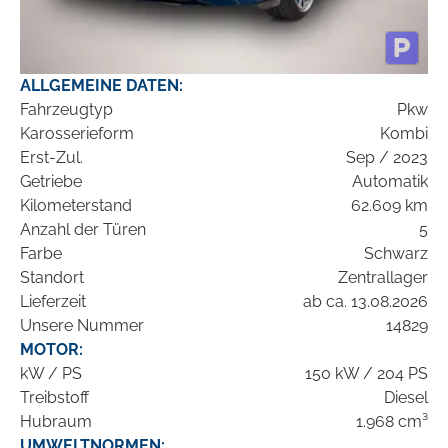
ALLGEMEINE DATEN:
Fahrzeugtyp
Pkw
Karosserieform
Kombi
Erst-Zul.
Sep / 2023
Getriebe
Automatik
Kilometerstand
62.609 km
Anzahl der Türen
5
Farbe
Schwarz
Standort
Zentrallager
Lieferzeit
ab ca. 13.08.2026
Unsere Nummer
14829
MOTOR:
kW / PS
150 kW / 204 PS
Treibstoff
Diesel
Hubraum
1.968 cm³
UMWELTNORMEN: