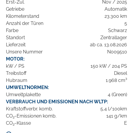
Erst-Zul.
Nov / 2025
Getriebe
Automatik
Kilometerstand
23.300 km
Anzahl der Türen
5
Farbe
Schwarz
Standort
Zentrallager
Lieferzeit
ab ca. 13.08.2026
Unsere Nummer
N009510
MOTOR:
kW / PS
150 kW / 204 PS
Treibstoff
Diesel
Hubraum
1.968 cm³
UMWELTNORMEN:
Umweltplakette
4 (Green)
VERBRAUCH UND EMISSIONEN NACH WLTP:
Kraftstoffverbr. komb.
5,4 l/100km
CO
-Emissionen komb.
141 g/km
2
CO
-Klasse
E
2