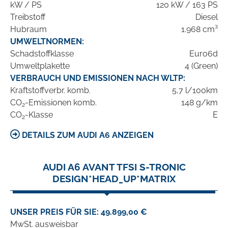
kW / PS
120 kW / 163 PS
Treibstoff
Diesel
Hubraum
1.968 cm³
UMWELTNORMEN:
Schadstoffklasse
Euro6d
Umweltplakette
4 (Green)
VERBRAUCH UND EMISSIONEN NACH WLTP:
Kraftstoffverbr. komb.
5,7 l/100km
CO
-Emissionen komb.
148 g/km
2
CO
-Klasse
E
2
DETAILS ZUM AUDI A6 ANZEIGEN
AUDI A6 AVANT TFSI S-TRONIC
DESIGN*HEAD_UP*MATRIX
UNSER PREIS FÜR SIE: 49.899,00 €
MwSt. ausweisbar