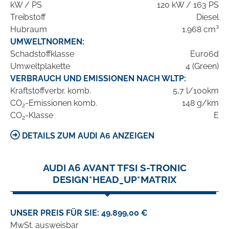
kW / PS
120 kW / 163 PS
Treibstoff
Diesel
Hubraum
1.968 cm³
UMWELTNORMEN:
Schadstoffklasse
Euro6d
Umweltplakette
4 (Green)
VERBRAUCH UND EMISSIONEN NACH WLTP:
Kraftstoffverbr. komb.
5,7 l/100km
CO
-Emissionen komb.
148 g/km
2
CO
-Klasse
E
2
DETAILS ZUM AUDI A6 ANZEIGEN
AUDI A6 AVANT TFSI S-TRONIC
DESIGN*HEAD_UP*MATRIX
UNSER PREIS FÜR SIE: 49.899,00 €
MwSt. ausweisbar