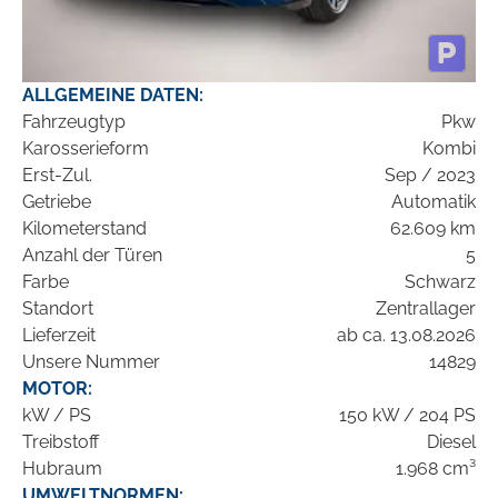
ALLGEMEINE DATEN:
Fahrzeugtyp
Pkw
Karosserieform
Kombi
Erst-Zul.
Sep / 2023
Getriebe
Automatik
Kilometerstand
62.609 km
Anzahl der Türen
5
Farbe
Schwarz
Standort
Zentrallager
Lieferzeit
ab ca. 13.08.2026
Unsere Nummer
14829
MOTOR:
kW / PS
150 kW / 204 PS
Treibstoff
Diesel
Hubraum
1.968 cm³
UMWELTNORMEN: