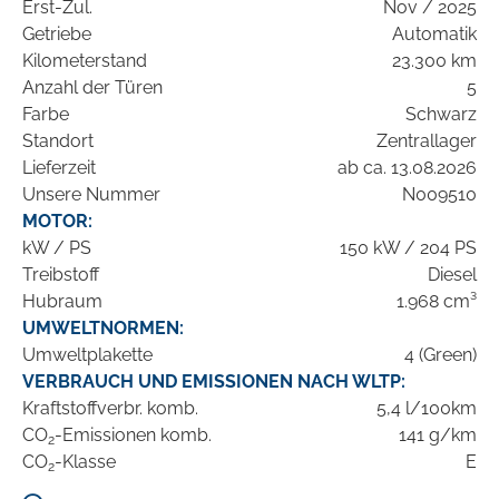
Erst-Zul.
Nov / 2025
Getriebe
Automatik
Kilometerstand
23.300 km
Anzahl der Türen
5
Farbe
Schwarz
Standort
Zentrallager
Lieferzeit
ab ca. 13.08.2026
Unsere Nummer
N009510
MOTOR:
kW / PS
150 kW / 204 PS
Treibstoff
Diesel
Hubraum
1.968 cm³
UMWELTNORMEN:
Umweltplakette
4 (Green)
VERBRAUCH UND EMISSIONEN NACH WLTP:
Kraftstoffverbr. komb.
5,4 l/100km
CO
-Emissionen komb.
141 g/km
2
CO
-Klasse
E
2