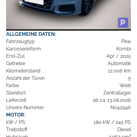
ALLGEMEINE DATEN:
Fahrzeugtyp
Pkw
Karosserieform
Kombi
Erst-Zul.
Apr / 2025
Getriebe
Automatik
Kilometerstand
12.006 km
Anzahl der Türen
5
Farbe
Weiß
Standort
Zentrallager
Lieferzeit
ab ca. 13.08.2026
Unsere Nummer
N042946
MOTOR:
kW / PS
180 kW / 245 PS
Treibstoff
Diesel
Hubraum
2.967 cm³