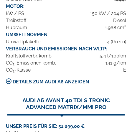
MOTOR:
kW / PS
150 kW / 204 PS
Treibstoff
Diesel
Hubraum
1.968 cm³
UMWELTNORMEN:
Umweltplakette
4 (Green)
VERBRAUCH UND EMISSIONEN NACH WLTP:
Kraftstoffverbr. komb.
5,4 l/100km
CO
-Emissionen komb.
141 g/km
2
CO
-Klasse
E
2
DETAILS ZUM AUDI A6 ANZEIGEN
AUDI A6 AVANT 40 TDI S TRONIC
ADVANCED MATRIX/MMI PRO
UNSER PREIS FÜR SIE: 51.899,00 €