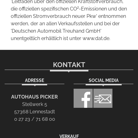
'Leitfaden über den offiziellen Kraftstoffverbrauch,
2
die offiziellen spezifischen CO
-Emissionen und den
offiziellen Stromverbrauch neuer Pkw' entnommen
werden, der an allen Verkaufsstellen und bei der
'Deutschen Automobil Treuhand GmbH'
unentgeltlich erhältlich ist unter www.dat.de.
KONTAKT
ADRESSE
SOCIAL MEDIA
AUTOHAUS PICKER
Stellwerk 5
57368 Lennestadt
0 27 23 / 71 68 00
VERKAUF