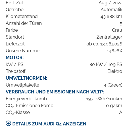
Erst-Zul.
Aug / 2022
Getriebe
Automatik
Kilometerstand
43.688 km
Anzahl der Türen
5
Farbe
Grau
Standort
Zentrallager
Lieferzeit
ab ca. 13.08.2026
Unsere Nummer
14626X
MOTOR:
kW / PS
80 kW / 109 PS
Treibstoff
Elektro
UMWELTNORMEN:
Umweltplakette
4 (Green)
VERBRAUCH UND EMISSIONEN NACH WLTP:
Energieverbr. komb.
19,2 kWh/100km
CO
-Emissionen komb.
0 g/km
2
CO
-Klasse
A
2
DETAILS ZUM AUDI Q4 ANZEIGEN