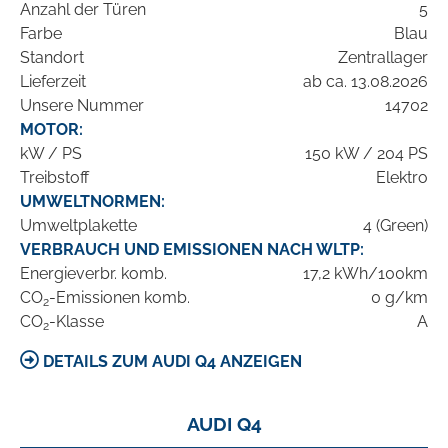
Anzahl der Türen
5
Farbe
Blau
Standort
Zentrallager
Lieferzeit
ab ca. 13.08.2026
Unsere Nummer
14702
MOTOR:
kW / PS
150 kW / 204 PS
Treibstoff
Elektro
UMWELTNORMEN:
Umweltplakette
4 (Green)
VERBRAUCH UND EMISSIONEN NACH WLTP:
Energieverbr. komb.
17,2 kWh/100km
CO
-Emissionen komb.
0 g/km
2
CO
-Klasse
A
2
DETAILS ZUM AUDI Q4 ANZEIGEN
AUDI Q4