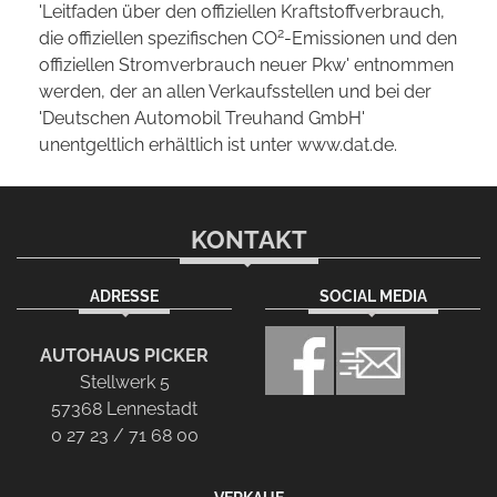
'Leitfaden über den offiziellen Kraftstoffverbrauch,
2
die offiziellen spezifischen CO
-Emissionen und den
offiziellen Stromverbrauch neuer Pkw' entnommen
werden, der an allen Verkaufsstellen und bei der
'Deutschen Automobil Treuhand GmbH'
unentgeltlich erhältlich ist unter www.dat.de.
KONTAKT
ADRESSE
SOCIAL MEDIA
AUTOHAUS PICKER
Stellwerk 5
57368 Lennestadt
0 27 23 / 71 68 00