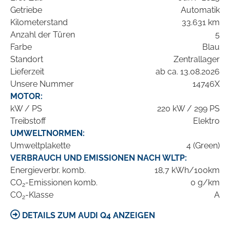
Getriebe
Automatik
Kilometerstand
33.631 km
Anzahl der Türen
5
Farbe
Blau
Standort
Zentrallager
Lieferzeit
ab ca. 13.08.2026
Unsere Nummer
14746X
MOTOR:
kW / PS
220 kW / 299 PS
Treibstoff
Elektro
UMWELTNORMEN:
Umweltplakette
4 (Green)
VERBRAUCH UND EMISSIONEN NACH WLTP:
Energieverbr. komb.
18,7 kWh/100km
CO
-Emissionen komb.
0 g/km
2
CO
-Klasse
A
2
DETAILS ZUM AUDI Q4 ANZEIGEN