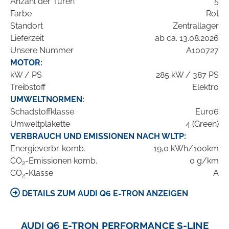
Anzahl der Türen
5
Farbe
Rot
Standort
Zentrallager
Lieferzeit
ab ca. 13.08.2026
Unsere Nummer
A100727
MOTOR:
kW / PS
285 kW / 387 PS
Treibstoff
Elektro
UMWELTNORMEN:
Schadstoffklasse
Euro6
Umweltplakette
4 (Green)
VERBRAUCH UND EMISSIONEN NACH WLTP:
Energieverbr. komb.
19,0 kWh/100km
CO
-Emissionen komb.
0 g/km
2
CO
-Klasse
A
2
DETAILS ZUM AUDI Q6 E-TRON ANZEIGEN
AUDI Q6 E-TRON PERFORMANCE S-LINE