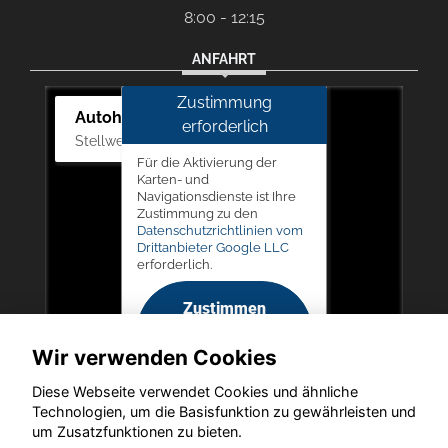
8:00 - 12:15
ANFAHRT
Zustimmung
Autohaus Picker
erforderlich
Stellwerk 5, 57368 Lennestadt
Für die Aktivierung der
Karten- und
Navigationsdienste ist Ihre
Zustimmung zu den
Datenschutzrichtlinien vom
Drittanbieter Google LLC
erforderlich.
Zustimmen
und
Wir verwenden Cookies
aktivieren
Diese Webseite verwendet Cookies und ähnliche
Technologien, um die Basisfunktion zu gewährleisten und
um Zusatzfunktionen zu bieten.