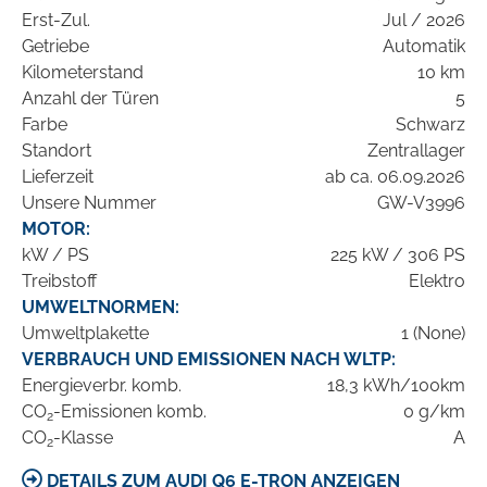
Erst-Zul.
Jul / 2026
Getriebe
Automatik
Kilometerstand
10 km
Anzahl der Türen
5
Farbe
Schwarz
Standort
Zentrallager
Lieferzeit
ab ca. 06.09.2026
Unsere Nummer
GW-V3996
MOTOR:
kW / PS
225 kW / 306 PS
Treibstoff
Elektro
UMWELTNORMEN:
Umweltplakette
1 (None)
VERBRAUCH UND EMISSIONEN NACH WLTP:
Energieverbr. komb.
18,3 kWh/100km
CO
-Emissionen komb.
0 g/km
2
CO
-Klasse
A
2
DETAILS ZUM AUDI Q6 E-TRON ANZEIGEN