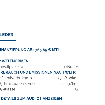
 LEDER
INANZIERUNG AB.: 765,85 € MTL.
MWELTNORMEN:
weltplakette
1 (None)
ERBRAUCH UND EMISSIONEN NACH WLTP:
aftstoffverbr. komb.
8,5 l/100km
O
-Emissionen komb.
223 g/km
2
O
-Klasse
G
2
DETAILS ZUM AUDI Q8 ANZEIGEN