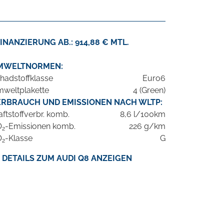
INANZIERUNG AB.: 914,88 € MTL.
MWELTNORMEN:
hadstoffklasse
Euro6
weltplakette
4 (Green)
ERBRAUCH UND EMISSIONEN NACH WLTP:
aftstoffverbr. komb.
8,6 l/100km
O
-Emissionen komb.
226 g/km
2
O
-Klasse
G
2
DETAILS ZUM AUDI Q8 ANZEIGEN