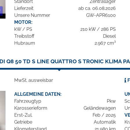
Standort
Zentrallager
Lieferzeit
ab ca. 06.08.2026
Unsere Nummer
GW-APR6100
MOTOR:
kW / PS
210 kW / 286 PS
Treibstoff
Diesel
Hubraum
2.967 cm³
DI Q8 50 TD S LINE QUATTRO S TRONIC KLIMA P
MwSt. ausweisbar
F
ALLGEMEINE DATEN:
U
Fahrzeugtyp
Pkw
Sc
Karosserieform
Geländewagen
Um
Erst-Zul.
Feb / 2025
V
Getriebe
Automatik
Kr
Kilometerstand
21.980 km
C