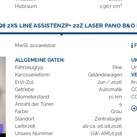
Hubraum
2.967 cm³
Q8 2XS LINE ASSISTENZP+ 22Z LASER PANO B&O
MwSt. ausweisbar
F
ALLGEMEINE DATEN:
U
Fahrzeugtyp
Pkw
Um
Karosserieform
Geländewagen
V
Erst-Zul.
Jun / 2026
Kr
Getriebe
Automatik
C
Kilometerstand
10 km
C
Anzahl der Türen
5
Farbe
Grau
Standort
Zentrallager
Lieferzeit
ab ca. 06.08.2026
Unsere Nummer
GW-AML6318