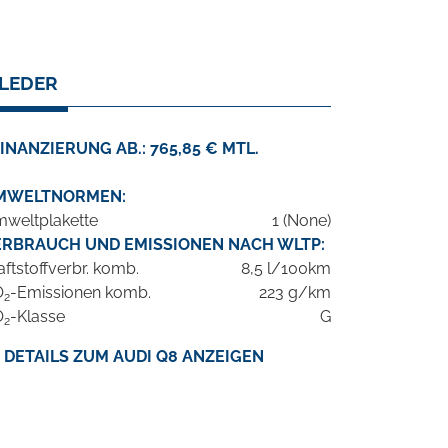
 LEDER
INANZIERUNG AB.: 765,85 € MTL.
MWELTNORMEN:
weltplakette
1 (None)
ERBRAUCH UND EMISSIONEN NACH WLTP:
aftstoffverbr. komb.
8,5 l/100km
O
-Emissionen komb.
223 g/km
2
O
-Klasse
G
2
DETAILS ZUM AUDI Q8 ANZEIGEN