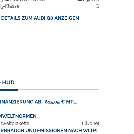
2
O
-Klasse
G
2
DETAILS ZUM AUDI Q8 ANZEIGEN
O HUD
INANZIERUNG AB.: 815,05 € MTL.
MWELTNORMEN:
weltplakette
1 (None)
ERBRAUCH UND EMISSIONEN NACH WLTP: