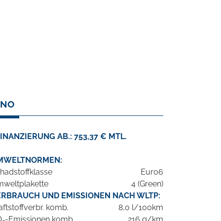
ANO
INANZIERUNG AB.: 753,37 € MTL.
MWELTNORMEN:
hadstoffklasse
Euro6
weltplakette
4 (Green)
ERBRAUCH UND EMISSIONEN NACH WLTP:
aftstoffverbr. komb.
8,0 l/100km
O
-Emissionen komb.
216 g/km