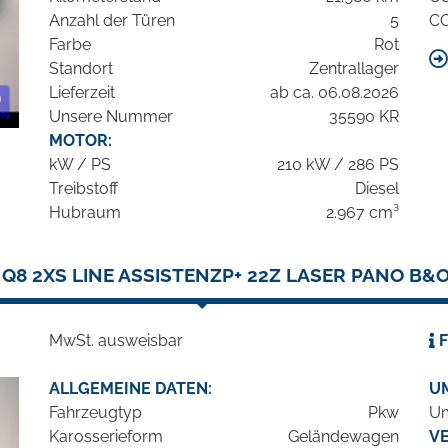
Anzahl der Türen
5
C
Farbe
Rot
Standort
Zentrallager
Lieferzeit
ab ca. 06.08.2026
Unsere Nummer
35590 KR
MOTOR:
kW / PS
210 kW / 286 PS
Treibstoff
Diesel
Hubraum
2.967 cm³
 Q8 2XS LINE ASSISTENZP+ 22Z LASER PANO B&
MwSt. ausweisbar
F
ALLGEMEINE DATEN:
U
Fahrzeugtyp
Pkw
Um
Karosserieform
Geländewagen
V