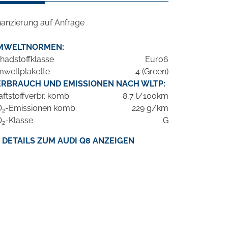
nanzierung auf Anfrage
MWELTNORMEN:
hadstoffklasse
Euro6
weltplakette
4 (Green)
ERBRAUCH UND EMISSIONEN NACH WLTP:
aftstoffverbr. komb.
8,7 l/100km
O
-Emissionen komb.
229 g/km
2
O
-Klasse
G
2
DETAILS ZUM AUDI Q8 ANZEIGEN