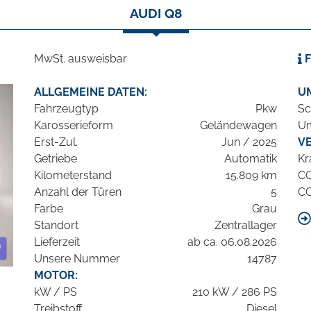
AUDI Q8
MwSt. ausweisbar
F
ALLGEMEINE DATEN:
U
Fahrzeugtyp
Pkw
Sc
Karosserieform
Geländewagen
Um
Erst-Zul.
Jun / 2025
V
Getriebe
Automatik
Kr
Kilometerstand
15.809 km
C
Anzahl der Türen
5
C
Farbe
Grau
Standort
Zentrallager
Lieferzeit
ab ca. 06.08.2026
Unsere Nummer
14787
MOTOR:
kW / PS
210 kW / 286 PS
Treibstoff
Diesel