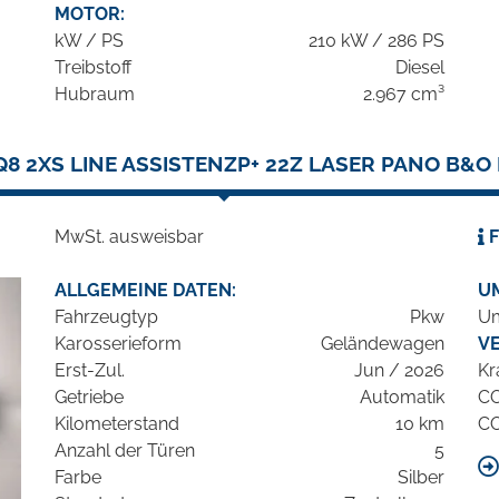
MOTOR:
kW / PS
210 kW / 286 PS
Treibstoff
Diesel
Hubraum
2.967 cm³
Q8 2XS LINE ASSISTENZP+ 22Z LASER PANO B&O
MwSt. ausweisbar
F
ALLGEMEINE DATEN:
U
Fahrzeugtyp
Pkw
Um
Karosserieform
Geländewagen
V
Erst-Zul.
Jun / 2026
Kr
Getriebe
Automatik
C
Kilometerstand
10 km
C
Anzahl der Türen
5
Farbe
Silber