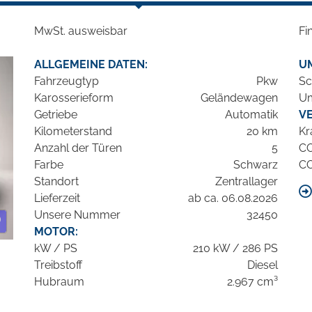
MwSt. ausweisbar
Fi
ALLGEMEINE DATEN:
U
Fahrzeugtyp
Pkw
Sc
Karosserieform
Geländewagen
Um
Getriebe
Automatik
V
Kilometerstand
20 km
Kr
Anzahl der Türen
5
C
Farbe
Schwarz
C
Standort
Zentrallager
Lieferzeit
ab ca. 06.08.2026
Unsere Nummer
32450
MOTOR:
kW / PS
210 kW / 286 PS
Treibstoff
Diesel
Hubraum
2.967 cm³