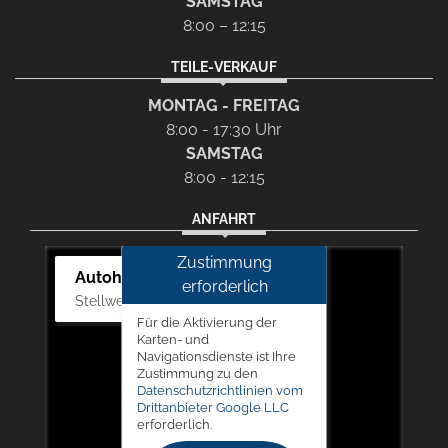
SAMSTAG
8:00 – 12:15
TEILE-VERKAUF
MONTAG - FREITAG
8:00 - 17:30 Uhr
SAMSTAG
8:00 - 12:15
ANFAHRT
Zustimmung
Autohaus Picker
erforderlich
Stellwerk 5, 57368 Lennestadt
Für die Aktivierung der
Karten- und
Navigationsdienste ist Ihre
Zustimmung zu den
Datenschutzrichtlinien vom
Drittanbieter Google LLC
erforderlich.