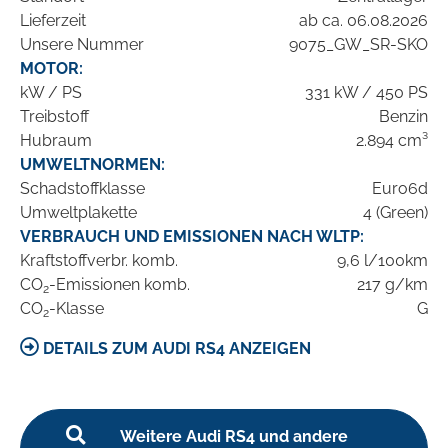
Lieferzeit
ab ca. 06.08.2026
Unsere Nummer
9075_GW_SR-SKO
MOTOR:
kW / PS
331 kW / 450 PS
Treibstoff
Benzin
Hubraum
2.894 cm³
UMWELTNORMEN:
Schadstoffklasse
Euro6d
Umweltplakette
4 (Green)
VERBRAUCH UND EMISSIONEN NACH WLTP:
Kraftstoffverbr. komb.
9,6 l/100km
CO
-Emissionen komb.
217 g/km
2
CO
-Klasse
G
2
DETAILS ZUM AUDI RS4 ANZEIGEN
Weitere Audi RS4 und andere