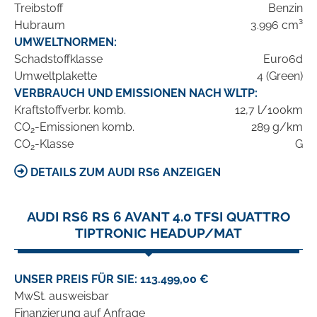
Treibstoff
Benzin
Hubraum
3.996 cm³
UMWELTNORMEN:
Schadstoffklasse
Euro6d
Umweltplakette
4 (Green)
VERBRAUCH UND EMISSIONEN NACH WLTP:
Kraftstoffverbr. komb.
12,7 l/100km
CO
-Emissionen komb.
289 g/km
2
CO
-Klasse
G
2
DETAILS ZUM AUDI RS6 ANZEIGEN
AUDI RS6 RS 6 AVANT 4.0 TFSI QUATTRO
TIPTRONIC HEADUP/MAT
UNSER PREIS FÜR SIE: 113.499,00 €
MwSt. ausweisbar
Finanzierung auf Anfrage