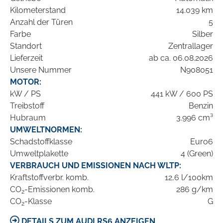
Kilometerstand
14.039 km
Anzahl der Türen
5
Farbe
Silber
Standort
Zentrallager
Lieferzeit
ab ca. 06.08.2026
Unsere Nummer
N908051
MOTOR:
kW / PS
441 kW / 600 PS
Treibstoff
Benzin
Hubraum
3.996 cm³
UMWELTNORMEN:
Schadstoffklasse
Euro6
Umweltplakette
4 (Green)
VERBRAUCH UND EMISSIONEN NACH WLTP:
Kraftstoffverbr. komb.
12,6 l/100km
CO
-Emissionen komb.
286 g/km
2
CO
-Klasse
G
2
DETAILS ZUM AUDI RS6 ANZEIGEN