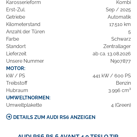
Karosserieform
Kombi
Erst-Zul.
Sep / 2025
Getriebe
Automatik
Kilometerstand
17.510 km
Anzahl der Türen
5
Farbe
Schwarz
Standort
Zentrallager
Lieferzeit
ab ca. 13.08.2026
Unsere Nummer
N907877
MOTOR:
kW / PS
441 kW / 600 PS
Treibstoff
Benzin
Hubraum
3.996 cm³
UMWELTNORMEN:
Umweltplakette
4 (Green)
DETAILS ZUM AUDI RS6 ANZEIGEN
AUDI RS6 RS 6 AVANT 4.0 TFSI Q TIP.