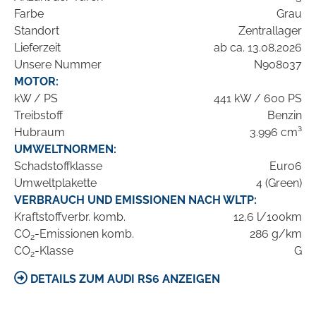
Farbe
Grau
Standort
Zentrallager
Lieferzeit
ab ca. 13.08.2026
Unsere Nummer
N908037
MOTOR:
kW / PS
441 kW / 600 PS
Treibstoff
Benzin
Hubraum
3.996 cm³
UMWELTNORMEN:
Schadstoffklasse
Euro6
Umweltplakette
4 (Green)
VERBRAUCH UND EMISSIONEN NACH WLTP:
Kraftstoffverbr. komb.
12,6 l/100km
CO
-Emissionen komb.
286 g/km
2
CO
-Klasse
G
2
DETAILS ZUM AUDI RS6 ANZEIGEN