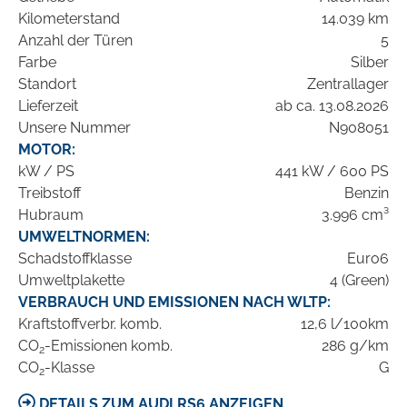
Kilometerstand
14.039 km
Anzahl der Türen
5
Farbe
Silber
Standort
Zentrallager
Lieferzeit
ab ca. 13.08.2026
Unsere Nummer
N908051
MOTOR:
kW / PS
441 kW / 600 PS
Treibstoff
Benzin
Hubraum
3.996 cm³
UMWELTNORMEN:
Schadstoffklasse
Euro6
Umweltplakette
4 (Green)
VERBRAUCH UND EMISSIONEN NACH WLTP:
Kraftstoffverbr. komb.
12,6 l/100km
CO
-Emissionen komb.
286 g/km
2
CO
-Klasse
G
2
DETAILS ZUM AUDI RS6 ANZEIGEN