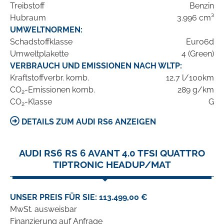
Treibstoff
Benzin
Hubraum
3.996 cm³
UMWELTNORMEN:
Schadstoffklasse
Euro6d
Umweltplakette
4 (Green)
VERBRAUCH UND EMISSIONEN NACH WLTP:
Kraftstoffverbr. komb.
12,7 l/100km
CO
-Emissionen komb.
289 g/km
2
CO
-Klasse
G
2
DETAILS ZUM AUDI RS6 ANZEIGEN
AUDI RS6 RS 6 AVANT 4.0 TFSI QUATTRO
TIPTRONIC HEADUP/MAT
UNSER PREIS FÜR SIE: 113.499,00 €
MwSt. ausweisbar
Finanzierung auf Anfrage