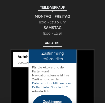
TEILE-VERKAUF
MONTAG - FREITAG
8:00 - 17:30 Uhr
SAMSTAG
8:00 - 12:15
ANFAHRT
Zustimmung
Autohaus Picker
erforderlich
Stellwerk 5, 57368 Lennestadt
Für die Aktivierung der
Karten- und
Navigationsdienste ist Ihre
Zustimmung zu den
Datenschutzrichtlinien vom
Drittanbieter Google LLC
erforderlich.
Zustimmen