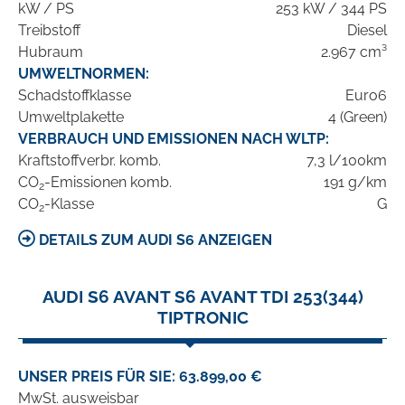
kW / PS
253 kW / 344 PS
Treibstoff
Diesel
Hubraum
2.967 cm³
UMWELTNORMEN:
Schadstoffklasse
Euro6
Umweltplakette
4 (Green)
VERBRAUCH UND EMISSIONEN NACH WLTP:
Kraftstoffverbr. komb.
7,3 l/100km
CO
-Emissionen komb.
191 g/km
2
CO
-Klasse
G
2
DETAILS ZUM AUDI S6 ANZEIGEN
AUDI S6 AVANT S6 AVANT TDI 253(344)
TIPTRONIC
UNSER PREIS FÜR SIE: 63.899,00 €
MwSt. ausweisbar