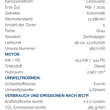
Karosserieform
Limousine
Erst-Zul.
Mär / 2025
Getriebe
Automatik
Kilometerstand
13.188 km
Anzahl der Türen
5
Farbe
Grau
Standort
Zentrallager
Lieferzeit
ab ca. 13.08.2026
Unsere Nummer
38172 KR
MOTOR:
kW / PS
253 kW / 344 PS
Treibstoff
Diesel
Hubraum
2.967 cm³
UMWELTNORMEN:
Schadstoffklasse
Euro6
Umweltplakette
4 (Green)
VERBRAUCH UND EMISSIONEN NACH WLTP:
Kraftstoffverbr. komb.
7,0 l/100km
CO
-Emissionen komb.
185 g/km
2