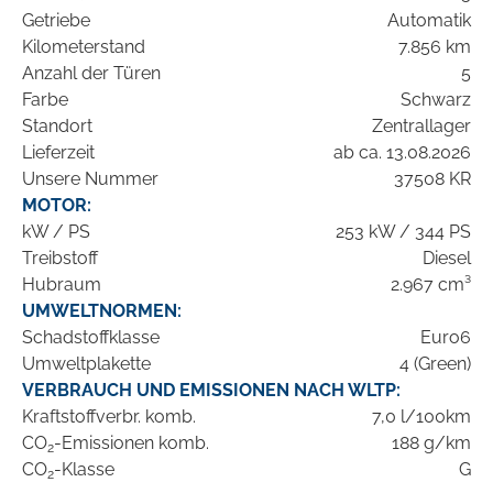
Getriebe
Automatik
Kilometerstand
7.856 km
Anzahl der Türen
5
Farbe
Schwarz
Standort
Zentrallager
Lieferzeit
ab ca. 13.08.2026
Unsere Nummer
37508 KR
MOTOR:
kW / PS
253 kW / 344 PS
Treibstoff
Diesel
Hubraum
2.967 cm³
UMWELTNORMEN:
Schadstoffklasse
Euro6
Umweltplakette
4 (Green)
VERBRAUCH UND EMISSIONEN NACH WLTP:
Kraftstoffverbr. komb.
7,0 l/100km
CO
-Emissionen komb.
188 g/km
2
CO
-Klasse
G
2