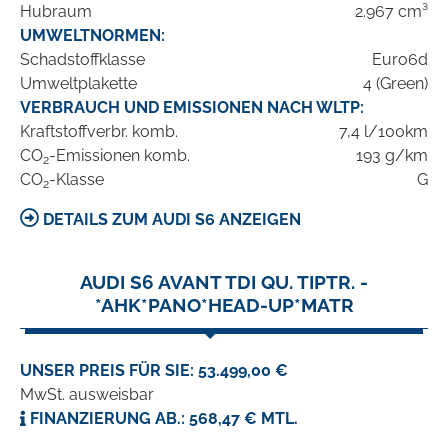
Hubraum
2.967 cm³
UMWELTNORMEN:
Schadstoffklasse
Euro6d
Umweltplakette
4 (Green)
VERBRAUCH UND EMISSIONEN NACH WLTP:
Kraftstoffverbr. komb.
7,4 l/100km
CO
-Emissionen komb.
193 g/km
2
CO
-Klasse
G
2
DETAILS ZUM AUDI S6 ANZEIGEN
AUDI S6 AVANT TDI QU. TIPTR. -
*AHK*PANO*HEAD-UP*MATR
UNSER PREIS FÜR SIE: 53.499,00 €
MwSt. ausweisbar
FINANZIERUNG AB.: 568,47 € MTL.