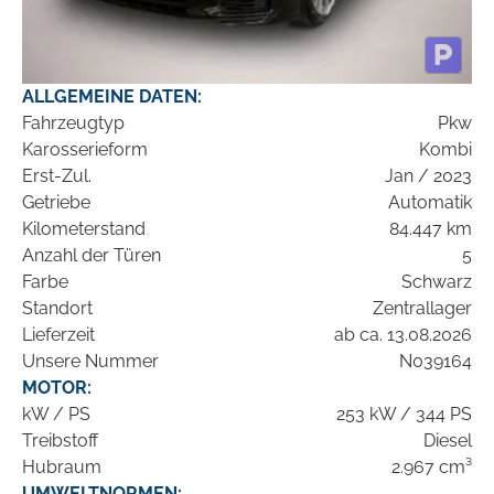
ALLGEMEINE DATEN:
Fahrzeugtyp
Pkw
Karosserieform
Kombi
Erst-Zul.
Jan / 2023
Getriebe
Automatik
Kilometerstand
84.447 km
Anzahl der Türen
5
Farbe
Schwarz
Standort
Zentrallager
Lieferzeit
ab ca. 13.08.2026
Unsere Nummer
N039164
MOTOR:
kW / PS
253 kW / 344 PS
Treibstoff
Diesel
Hubraum
2.967 cm³
UMWELTNORMEN: