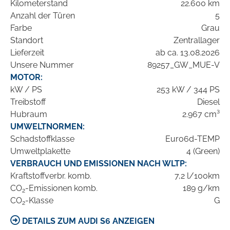
Kilometerstand
22.600 km
Anzahl der Türen
5
Farbe
Grau
Standort
Zentrallager
Lieferzeit
ab ca. 13.08.2026
Unsere Nummer
89257_GW_MUE-V
MOTOR:
kW / PS
253 kW / 344 PS
Treibstoff
Diesel
Hubraum
2.967 cm³
UMWELTNORMEN:
Schadstoffklasse
Euro6d-TEMP
Umweltplakette
4 (Green)
VERBRAUCH UND EMISSIONEN NACH WLTP:
Kraftstoffverbr. komb.
7,2 l/100km
CO
-Emissionen komb.
189 g/km
2
CO
-Klasse
G
2
DETAILS ZUM AUDI S6 ANZEIGEN