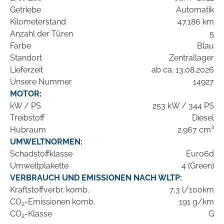
Getriebe
Automatik
Kilometerstand
47.186 km
Anzahl der Türen
5
Farbe
Blau
Standort
Zentrallager
Lieferzeit
ab ca. 13.08.2026
Unsere Nummer
14927
MOTOR:
kW / PS
253 kW / 344 PS
Treibstoff
Diesel
Hubraum
2.967 cm³
UMWELTNORMEN:
Schadstoffklasse
Euro6d
Umweltplakette
4 (Green)
VERBRAUCH UND EMISSIONEN NACH WLTP:
Kraftstoffverbr. komb.
7,3 l/100km
CO
-Emissionen komb.
191 g/km
2
CO
-Klasse
G
2