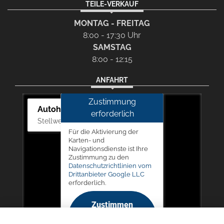
TEILE-VERKAUF
MONTAG - FREITAG
8:00 - 17:30 Uhr
SAMSTAG
8:00 - 12:15
ANFAHRT
Zustimmung
Autohaus Picker
erforderlich
Stellwerk 5, 57368 Lennestadt
Für die Aktivierung der
Karten- und
Navigationsdienste ist Ihre
Zustimmung zu den
Datenschutzrichtlinien vom
Drittanbieter Google LLC
erforderlich.
Zustimmen
und