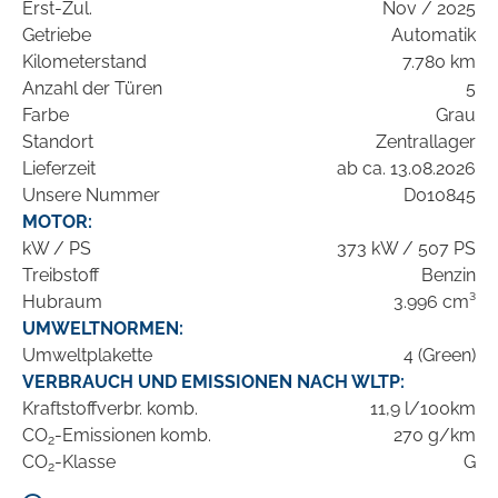
Erst-Zul.
Nov / 2025
Getriebe
Automatik
Kilometerstand
7.780 km
Anzahl der Türen
5
Farbe
Grau
Standort
Zentrallager
Lieferzeit
ab ca. 13.08.2026
Unsere Nummer
D010845
MOTOR:
kW / PS
373 kW / 507 PS
Treibstoff
Benzin
Hubraum
3.996 cm³
UMWELTNORMEN:
Umweltplakette
4 (Green)
VERBRAUCH UND EMISSIONEN NACH WLTP:
Kraftstoffverbr. komb.
11,9 l/100km
CO
-Emissionen komb.
270 g/km
2
CO
-Klasse
G
2