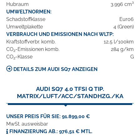
Hubraum
3.996 cm³
UMWELTNORMEN:
Schadstoffklasse
Euro6
Umweltplakette
4 (Green)
VERBRAUCH UND EMISSIONEN NACH WLTP:
Kraftstoffverbr. komb.
12,5 l/100km
CO
-Emissionen komb.
284 g/km
2
CO
-Klasse
G
2
DETAILS ZUM AUDI SQ7 ANZEIGEN
AUDI SQ7 4.0 TFSI Q TIP.
MATRIX/LUFT/ACC/STANDHZG./KA
UNSER PREIS FÜR SIE: 91.899,00 €
MwSt. ausweisbar
FINANZIERUNG AB.: 976,51 € MTL.