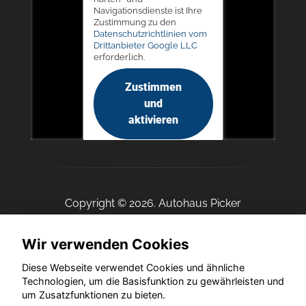
Navigationsdienste ist Ihre
Zustimmung zu den
Datenschutzrichtlinien vom
Drittanbieter Google LLC
erforderlich.
Zustimmen
und
aktivieren
Copyright © 2026. Autohaus Picker
Wir verwenden Cookies
Diese Webseite verwendet Cookies und ähnliche
Startseite
Datenschutz
Impressum
AGB
AGB (Service)
Technologien, um die Basisfunktion zu gewährleisten und
AGB (Teile)
AGB (Gebrauchtwagen)
Widerruf
um Zusatzfunktionen zu bieten.