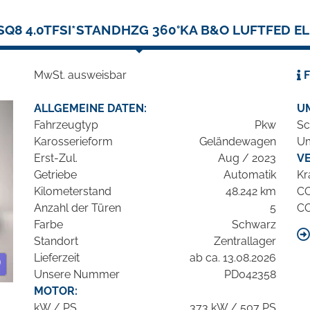
SQ8 4.0TFSI*STANDHZG 360°KA B&O LUFTFED EL
MwSt. ausweisbar
F
ALLGEMEINE DATEN:
U
Fahrzeugtyp
Pkw
Sc
Karosserieform
Geländewagen
Um
Erst-Zul.
Aug / 2023
V
Getriebe
Automatik
Kr
Kilometerstand
48.242 km
C
Anzahl der Türen
5
C
Farbe
Schwarz
Standort
Zentrallager
Lieferzeit
ab ca. 13.08.2026
Unsere Nummer
PD042358
MOTOR:
kW / PS
373 kW / 507 PS