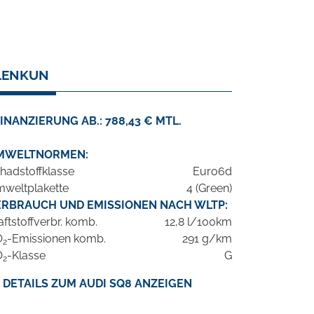
DLENKUN
INANZIERUNG AB.: 788,43 € MTL.
MWELTNORMEN:
hadstoffklasse
Euro6d
weltplakette
4 (Green)
ERBRAUCH UND EMISSIONEN NACH WLTP:
aftstoffverbr. komb.
12,8 l/100km
O
-Emissionen komb.
291 g/km
2
O
-Klasse
G
2
DETAILS ZUM AUDI SQ8 ANZEIGEN