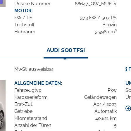
Unsere Nummer
88647_GW_MUE-V
MOTOR:
kW / PS
373 kW / 507 PS
Treibstoff
Benzin
Hubraum
3.996 cm³
AUDI SQ8 TFSI
MwSt. ausweisbar
F
ALLGEMEINE DATEN:
U
Fahrzeugtyp
Pkw
Sc
Karosserieform
Geländewagen
Um
Erst-Zul.
Apr / 2023
Getriebe
Automatik
Kilometerstand
40.821 km
Anzahl der Türen
5