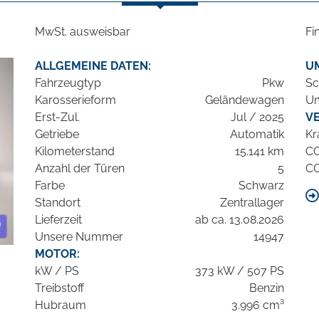
MwSt. ausweisbar
Fi
ALLGEMEINE DATEN:
U
Fahrzeugtyp
Pkw
Sc
Karosserieform
Geländewagen
Um
Erst-Zul.
Jul / 2025
V
Getriebe
Automatik
Kr
Kilometerstand
15.141 km
C
Anzahl der Türen
5
C
Farbe
Schwarz
Standort
Zentrallager
Lieferzeit
ab ca. 13.08.2026
Unsere Nummer
14947
MOTOR:
kW / PS
373 kW / 507 PS
Treibstoff
Benzin
Hubraum
3.996 cm³