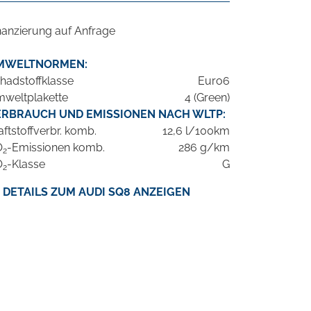
nanzierung auf Anfrage
MWELTNORMEN:
hadstoffklasse
Euro6
weltplakette
4 (Green)
ERBRAUCH UND EMISSIONEN NACH WLTP:
aftstoffverbr. komb.
12,6 l/100km
O
-Emissionen komb.
286 g/km
2
O
-Klasse
G
2
DETAILS ZUM AUDI SQ8 ANZEIGEN