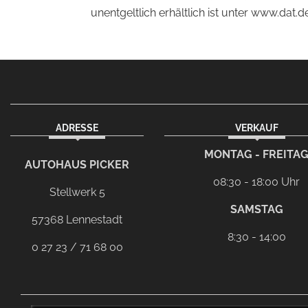
unentgeltlich erhältlich ist unter www.dat.de
ADRESSE
VERKAUF
facebook
Dieser Link führt zu Ihrem eMai
MONTAG - FREITA
AUTOHAUS PICKER
08:30 - 18:00 Uhr
Stellwerk 5
SAMSTAG
57368 Lennestadt
8:30 - 14:00
0 27 23 / 71 68 00