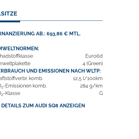
.SITZE
INANZIERUNG AB.: 693,86 € MTL.
MWELTNORMEN:
hadstoffklasse
Euro6d
weltplakette
4 (Green)
ERBRAUCH UND EMISSIONEN NACH WLTP:
aftstoffverbr. komb.
12,5 l/100km
O
-Emissionen komb.
284 g/km
2
O
-Klasse
G
2
DETAILS ZUM AUDI SQ8 ANZEIGEN