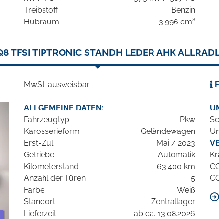
Treibstoff
Benzin
Hubraum
3.996 cm³
Q8 TFSI TIPTRONIC STANDH LEDER AHK ALLRA
MwSt. ausweisbar
F
ALLGEMEINE DATEN:
U
Fahrzeugtyp
Pkw
Sc
Karosserieform
Geländewagen
Um
Erst-Zul.
Mai / 2023
V
Getriebe
Automatik
Kr
Kilometerstand
63.400 km
C
Anzahl der Türen
5
C
Farbe
Weiß
Standort
Zentrallager
Lieferzeit
ab ca. 13.08.2026