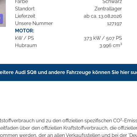
Farbe
Schwarz
Standort
Zentrallager
Lieferzeit
ab ca. 13.08.2026
Unsere Nummer
127197
MOTOR:
kW / PS
373 kW / 507 PS
Hubraum
3.996 cm³
itere Audi SQ8 und andere Fahrzeuge können Sie hier s
2
ftstoffverbrauch und zu den offiziellen spezifischen CO
-Emis
aden über den offiziellen Kraftstoffverbrauch, die offizielle
tnommen werden, der an allen Verkaufsstellen und bei der 