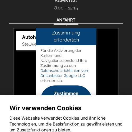
SAMSTAG
8:00 - 12:15
ANFAHRT
Zustimmung
Autohaus Picker
erforderlich
Stellwerk 5, 57368 Lennestadt
Für die Aktivierung der
Karten- und
Navigationsdienste ist Ihre
Zustimmung zu den
Datenschutzrichtlinien vom
Drittanbieter Google LLC
erforderlich.
Zustimmen
und
Wir verwenden Cookies
aktivieren
Diese Webseite verwendet Cookies und ähnliche
Technologien, um die Basisfunktion zu gewährleisten und
um Zusatzfunktionen zu bieten.