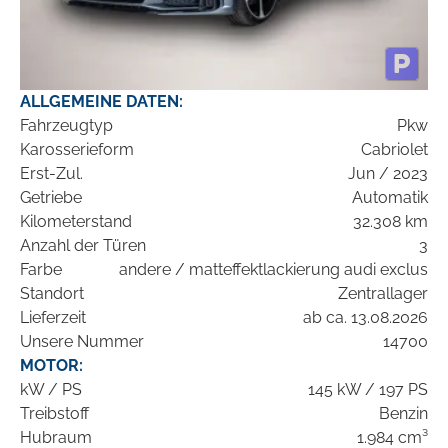
ALLGEMEINE DATEN:
Fahrzeugtyp
Pkw
Karosserieform
Cabriolet
Erst-Zul.
Jun / 2023
Getriebe
Automatik
Kilometerstand
32.308 km
Anzahl der Türen
3
Farbe
andere / matteffektlackierung audi exclus
Standort
Zentrallager
Lieferzeit
ab ca. 13.08.2026
Unsere Nummer
14700
MOTOR:
kW / PS
145 kW / 197 PS
Treibstoff
Benzin
Hubraum
1.984 cm³