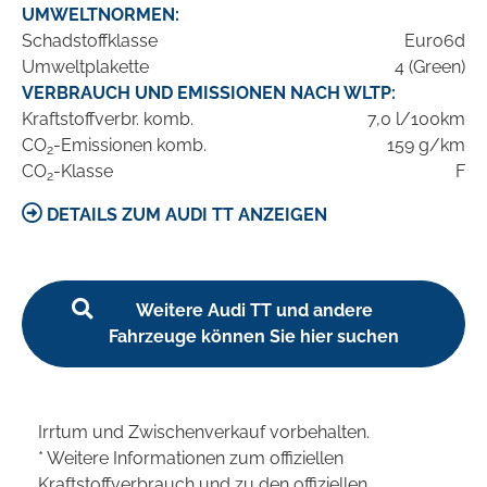
UMWELTNORMEN:
Schadstoffklasse
Euro6d
Umweltplakette
4 (Green)
VERBRAUCH UND EMISSIONEN NACH WLTP:
Kraftstoffverbr. komb.
7,0 l/100km
CO
-Emissionen komb.
159 g/km
2
CO
-Klasse
F
2
DETAILS ZUM AUDI TT ANZEIGEN
Weitere Audi TT und andere
Fahrzeuge können Sie hier suchen
Irrtum und Zwischenverkauf vorbehalten.
* Weitere Informationen zum offiziellen
Kraftstoffverbrauch und zu den offiziellen