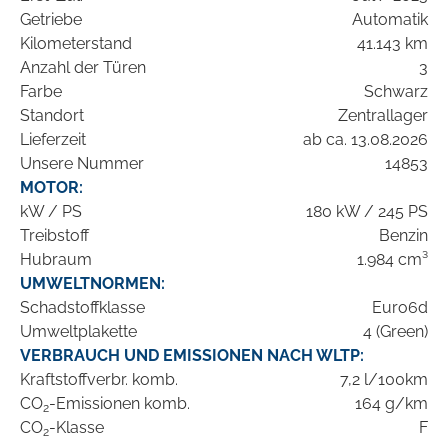
Getriebe
Automatik
Kilometerstand
41.143 km
Anzahl der Türen
3
Farbe
Schwarz
Standort
Zentrallager
Lieferzeit
ab ca. 13.08.2026
Unsere Nummer
14853
MOTOR:
kW / PS
180 kW / 245 PS
Treibstoff
Benzin
Hubraum
1.984 cm³
UMWELTNORMEN:
Schadstoffklasse
Euro6d
Umweltplakette
4 (Green)
VERBRAUCH UND EMISSIONEN NACH WLTP:
Kraftstoffverbr. komb.
7,2 l/100km
CO
-Emissionen komb.
164 g/km
2
CO
-Klasse
F
2