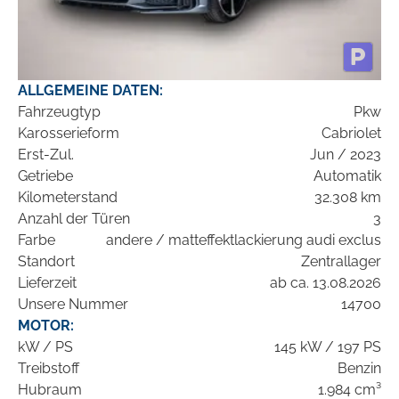
ALLGEMEINE DATEN:
Fahrzeugtyp
Pkw
Karosserieform
Cabriolet
Erst-Zul.
Jun / 2023
Getriebe
Automatik
Kilometerstand
32.308 km
Anzahl der Türen
3
Farbe
andere / matteffektlackierung audi exclus
Standort
Zentrallager
Lieferzeit
ab ca. 13.08.2026
Unsere Nummer
14700
MOTOR:
kW / PS
145 kW / 197 PS
Treibstoff
Benzin
Hubraum
1.984 cm³