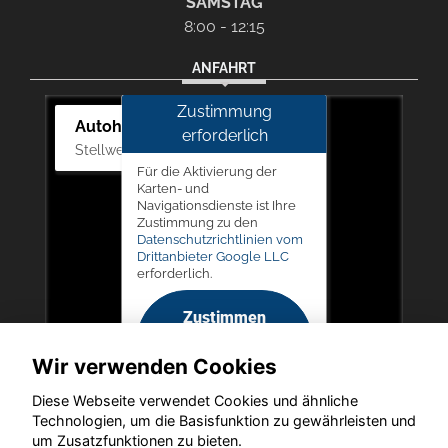
SAMSTAG
8:00 - 12:15
ANFAHRT
Zustimmung
Autohaus Picker
erforderlich
Stellwerk 5, 57368 Lennestadt
Für die Aktivierung der
Karten- und
Navigationsdienste ist Ihre
Zustimmung zu den
Datenschutzrichtlinien vom
Drittanbieter Google LLC
erforderlich.
Zustimmen
und
Wir verwenden Cookies
aktivieren
Diese Webseite verwendet Cookies und ähnliche
Technologien, um die Basisfunktion zu gewährleisten und
um Zusatzfunktionen zu bieten.