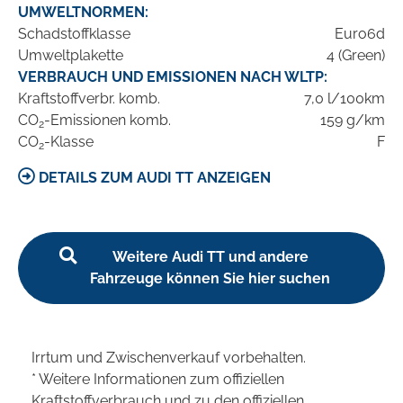
UMWELTNORMEN:
Schadstoffklasse
Euro6d
Umweltplakette
4 (Green)
VERBRAUCH UND EMISSIONEN NACH WLTP:
Kraftstoffverbr. komb.
7,0 l/100km
CO
-Emissionen komb.
159 g/km
2
CO
-Klasse
F
2
DETAILS ZUM AUDI TT ANZEIGEN
Weitere Audi TT und andere
Fahrzeuge können Sie hier suchen
Irrtum und Zwischenverkauf vorbehalten.
* Weitere Informationen zum offiziellen
Kraftstoffverbrauch und zu den offiziellen