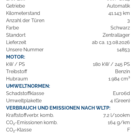
Getriebe
Automatik
Kilometerstand
41.143 km
Anzahl der Türen
3
Farbe
Schwarz
Standort
Zentrallager
Lieferzeit
ab ca. 13.08.2026
Unsere Nummer
14853
MOTOR:
kW / PS
180 kW / 245 PS
Treibstoff
Benzin
Hubraum
1.984 cm³
UMWELTNORMEN:
Schadstoffklasse
Euro6d
Umweltplakette
4 (Green)
VERBRAUCH UND EMISSIONEN NACH WLTP:
Kraftstoffverbr. komb.
7,2 l/100km
CO
-Emissionen komb.
164 g/km
2
CO
-Klasse
F
2