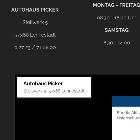
facebook
Dieser Link führt zu Ihrem eMai
MONTAG - FREITA
AUTOHAUS PICKER
08:30 - 18:00 Uhr
Stellwerk 5
SAMSTAG
57368 Lennestadt
8:30 - 14:00
0 27 23 / 71 68 00
Autohaus Picker
Stellwerk 5, 57368 Lennestadt
Für die Akti
Datenschutz