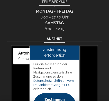
TEILE-VERKAUF
MONTAG - FREITAG
8:00 - 17:30 Uhr
SAMSTAG
8:00 - 12:15
ANFAHRT
Zustimmung
Autohaus Picker
erforderlich
Stellwerk 5, 57368 Lennestadt
Für die Aktivierung der
Karten- und
Navigationsdienste ist Ihre
Zustimmung zu den
Datenschutzrichtlinien vom
Drittanbieter Google LLC
erforderlich.
Zustimmen
und