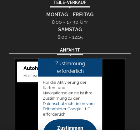
TEILE-VERKAUF
MONTAG - FREITAG
8:00 - 17:30 Uhr
SAMSTAG
8:00 - 12:15
ANFAHRT
Zustimmung
Autohaus Picker
erforderlich
Stellwerk 5, 57368 Lennestadt
Für die Aktivierung der
Karten- und
Navigationsdienste ist Ihre
Zustimmung zu den
Datenschutzrichtlinien vom
Drittanbieter Google LLC
erforderlich.
Zustimmen
und