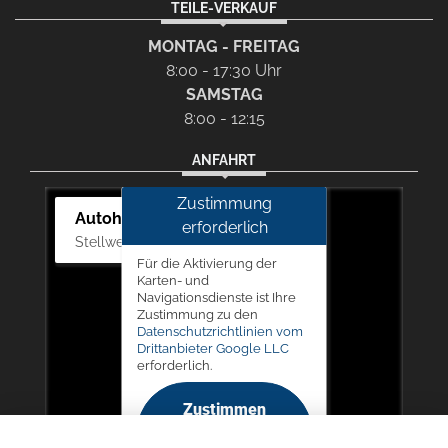
TEILE-VERKAUF
MONTAG - FREITAG
8:00 - 17:30 Uhr
SAMSTAG
8:00 - 12:15
ANFAHRT
Zustimmung
Autohaus Picker
erforderlich
Stellwerk 5, 57368 Lennestadt
Für die Aktivierung der
Karten- und
Navigationsdienste ist Ihre
Zustimmung zu den
Datenschutzrichtlinien vom
Drittanbieter Google LLC
erforderlich.
Zustimmen
und