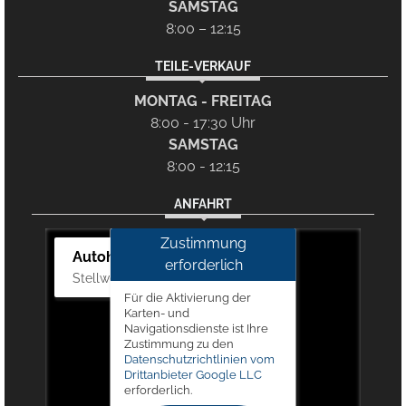
SAMSTAG
8:00 – 12:15
TEILE-VERKAUF
MONTAG - FREITAG
8:00 - 17:30 Uhr
SAMSTAG
8:00 - 12:15
ANFAHRT
Zustimmung
Autohaus Picker
erforderlich
Stellwerk 5, 57368 Lennestadt
Für die Aktivierung der
Karten- und
Navigationsdienste ist Ihre
Zustimmung zu den
Datenschutzrichtlinien vom
Drittanbieter Google LLC
erforderlich.