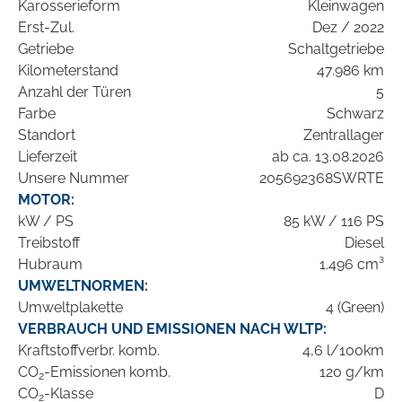
Karosserieform
Kleinwagen
Erst-Zul.
Dez / 2022
Getriebe
Schaltgetriebe
Kilometerstand
47.986 km
Anzahl der Türen
5
Farbe
Schwarz
Standort
Zentrallager
Lieferzeit
ab ca. 13.08.2026
Unsere Nummer
205692368SWRTE
MOTOR:
kW / PS
85 kW / 116 PS
Treibstoff
Diesel
Hubraum
1.496 cm³
UMWELTNORMEN:
Umweltplakette
4 (Green)
VERBRAUCH UND EMISSIONEN NACH WLTP:
Kraftstoffverbr. komb.
4,6 l/100km
CO
-Emissionen komb.
120 g/km
2
CO
-Klasse
D
2