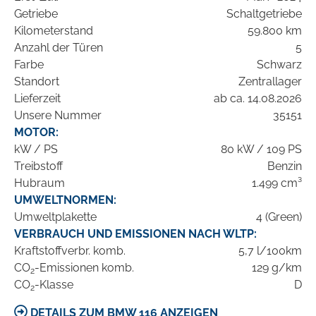
Getriebe
Schaltgetriebe
Kilometerstand
59.800 km
Anzahl der Türen
5
Farbe
Schwarz
Standort
Zentrallager
Lieferzeit
ab ca. 14.08.2026
Unsere Nummer
35151
MOTOR:
kW / PS
80 kW / 109 PS
Treibstoff
Benzin
Hubraum
1.499 cm³
UMWELTNORMEN:
Umweltplakette
4 (Green)
VERBRAUCH UND EMISSIONEN NACH WLTP:
Kraftstoffverbr. komb.
5,7 l/100km
CO
-Emissionen komb.
129 g/km
2
CO
-Klasse
D
2
DETAILS ZUM BMW 116 ANZEIGEN