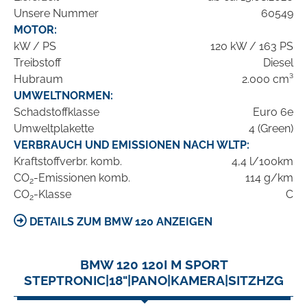
Unsere Nummer
60549
MOTOR:
kW / PS
120 kW / 163 PS
Treibstoff
Diesel
Hubraum
2.000 cm³
UMWELTNORMEN:
Schadstoffklasse
Euro 6e
Umweltplakette
4 (Green)
VERBRAUCH UND EMISSIONEN NACH WLTP:
Kraftstoffverbr. komb.
4,4 l/100km
CO
-Emissionen komb.
114 g/km
2
CO
-Klasse
C
2
DETAILS ZUM BMW 120 ANZEIGEN
BMW 120 120I M SPORT
STEPTRONIC|18"|PANO|KAMERA|SITZHZG