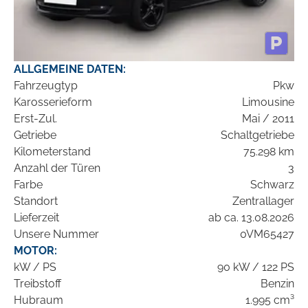
ALLGEMEINE DATEN:
Fahrzeugtyp
Pkw
Karosserieform
Limousine
Erst-Zul.
Mai / 2011
Getriebe
Schaltgetriebe
Kilometerstand
75.298 km
Anzahl der Türen
3
Farbe
Schwarz
Standort
Zentrallager
Lieferzeit
ab ca. 13.08.2026
Unsere Nummer
0VM65427
MOTOR:
kW / PS
90 kW / 122 PS
Treibstoff
Benzin
Hubraum
1.995 cm³