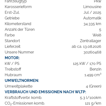
Fahrzeugtyp
Pkw
Karosserieform
Limousine
Erst-Zul.
Jul / 2025
Getriebe
Automatik
Kilometerstand
34.335 km
Anzahl der Türen
5
Farbe
Weiß
Standort
Zentrallager
Lieferzeit
ab ca. 13.08.2026
Unsere Nummer
30260468
MOTOR:
kW / PS
125 kW / 170 PS
Treibstoff
Benzin
Hubraum
1.499 cm³
UMWELTNORMEN:
Umweltplakette
4 (Green)
VERBRAUCH UND EMISSIONEN NACH WLTP:
Kraftstoffverbr. komb.
5,3 l/100km
CO
-Emissionen komb.
121 g/km
2