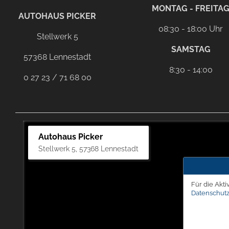
facebook
Dieser Link führt zu Ihrem eMai
MONTAG - FREITA
AUTOHAUS PICKER
08:30 - 18:00 Uhr
Stellwerk 5
SAMSTAG
57368 Lennestadt
8:30 - 14:00
0 27 23 / 71 68 00
Autohaus Picker
Stellwerk 5, 57368 Lennestadt
Für die Akti
Datenschutz