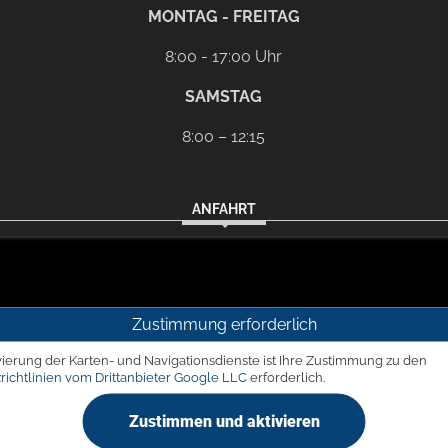
l-Programm
G
MONTAG - FREITAG
8:00 - 17:00 Uhr
SAMSTAG
8:00 – 12:15
ANFAHRT
Zustimmung erforderlich
vierung der Karten- und Navigationsdienste ist Ihre Zustimmung zu den
richtlinien vom Drittanbieter Google LLC
erforderlich.
Zustimmen und aktivieren