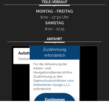
TEILE-VERKAUF
MONTAG - FREITAG
8:00 - 17:30 Uhr
SAMSTAG
8:00 - 12:15
ANFAHRT
Zustimmung
Autohaus Picker
erforderlich
Stellwerk 5, 57368 Lennestadt
Für die Aktivierung der
Karten- und
Navigationsdienste ist Ihre
Zustimmung zu den
Datenschutzrichtlinien vom
Drittanbieter Google LLC
erforderlich.
Zustimmen
und