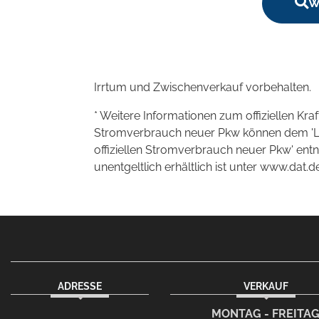
W
Irrtum und Zwischenverkauf vorbehalten.
* Weitere Informationen zum offiziellen Kra
Stromverbrauch neuer Pkw können dem 'Leitf
offiziellen Stromverbrauch neuer Pkw' en
unentgeltlich erhältlich ist unter www.dat.de
ADRESSE
VERKAUF
facebook
Dieser Link führt zu Ihrem eMai
MONTAG - FREITA