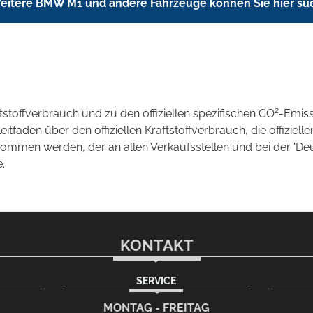
eitere BMW M1 und andere Fahrzeuge können Sie hier su
2
ftstoffverbrauch und zu den offiziellen spezifischen CO
-Emis
aden über den offiziellen Kraftstoffverbrauch, die offizielle
tnommen werden, der an allen Verkaufsstellen und bei der 
.
KONTAKT
SERVICE
l-Programm
G
MONTAG - FREITAG