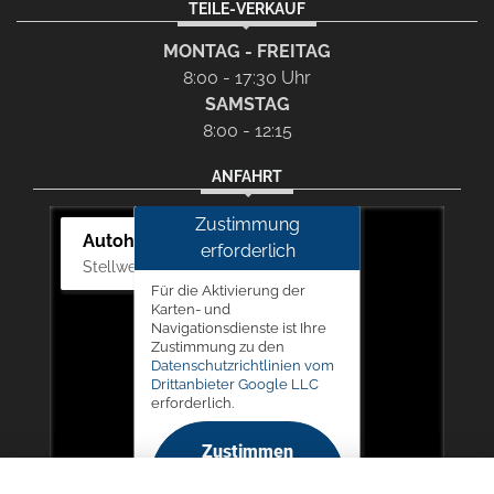
TEILE-VERKAUF
MONTAG - FREITAG
8:00 - 17:30 Uhr
SAMSTAG
8:00 - 12:15
ANFAHRT
Zustimmung
Autohaus Picker
erforderlich
Stellwerk 5, 57368 Lennestadt
Für die Aktivierung der
Karten- und
Navigationsdienste ist Ihre
Zustimmung zu den
Datenschutzrichtlinien vom
Drittanbieter Google LLC
erforderlich.
Zustimmen
und