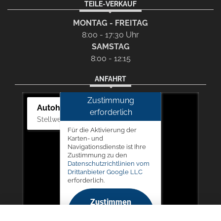
TEILE-VERKAUF
MONTAG - FREITAG
8:00 - 17:30 Uhr
SAMSTAG
8:00 - 12:15
ANFAHRT
Zustimmung
Autohaus Picker
erforderlich
Stellwerk 5, 57368 Lennestadt
Für die Aktivierung der
Karten- und
Navigationsdienste ist Ihre
Zustimmung zu den
Datenschutzrichtlinien vom
Drittanbieter Google LLC
erforderlich.
Zustimmen
und