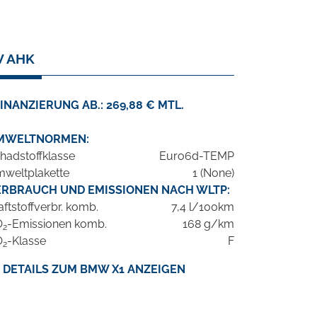
V AHK
INANZIERUNG AB.: 269,88 € MTL.
MWELTNORMEN:
hadstoffklasse
Euro6d-TEMP
weltplakette
1 (None)
ERBRAUCH UND EMISSIONEN NACH WLTP:
aftstoffverbr. komb.
7,4 l/100km
O
-Emissionen komb.
168 g/km
2
O
-Klasse
F
2
DETAILS ZUM BMW X1 ANZEIGEN