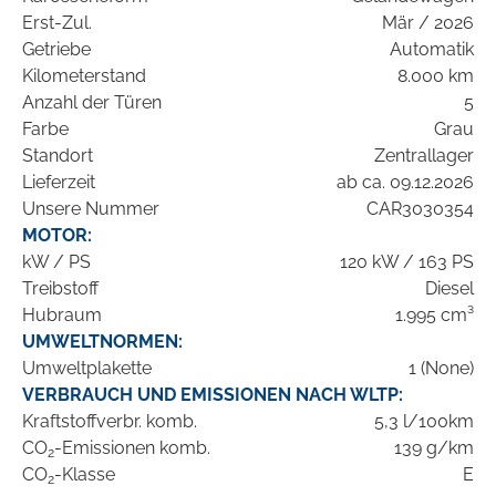
Erst-Zul.
Mär / 2026
Getriebe
Automatik
Kilometerstand
8.000 km
Anzahl der Türen
5
Farbe
Grau
Standort
Zentrallager
Lieferzeit
ab ca. 09.12.2026
Unsere Nummer
CAR3030354
MOTOR:
kW / PS
120 kW / 163 PS
Treibstoff
Diesel
Hubraum
1.995 cm³
UMWELTNORMEN:
Umweltplakette
1 (None)
VERBRAUCH UND EMISSIONEN NACH WLTP:
Kraftstoffverbr. komb.
5,3 l/100km
CO
-Emissionen komb.
139 g/km
2
CO
-Klasse
E
2