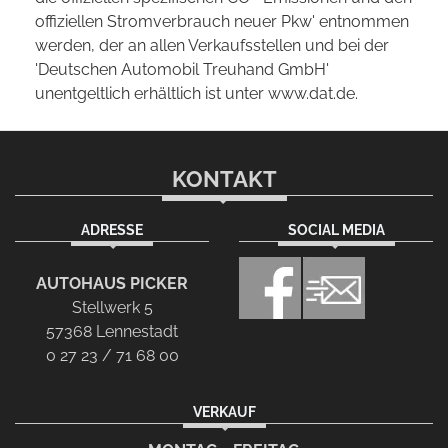
offiziellen Stromverbrauch neuer Pkw' entnommen
werden, der an allen Verkaufsstellen und bei der
'Deutschen Automobil Treuhand GmbH'
unentgeltlich erhältlich ist unter www.dat.de.
KONTAKT
ADRESSE
SOCIAL MEDIA
AUTOHAUS PICKER
Stellwerk 5
57368 Lennestadt
0 27 23 / 71 68 00
VERKAUF