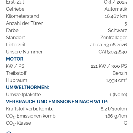
Erst-Zul.
Okt / 2025
Getriebe
Automatik
Kilometerstand
16.467 km
Anzahl der Türen
5
Farbe
Schwarz
Standort
Zentrallager
Lieferzeit
ab ca. 13.08.2026
Unsere Nummer
CAR3025830
MOTOR:
kW / PS
221 kW / 300 PS
Treibstoff
Benzin
Hubraum
1.998 cm³
UMWELTNORMEN:
Umweltplakette
1 (None)
VERBRAUCH UND EMISSIONEN NACH WLTP:
Kraftstoffverbr. komb.
8,2 l/100km
CO
-Emissionen komb.
186 g/km
2
CO
-Klasse
G
2