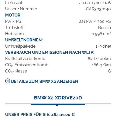
Lieferzeit
ab ca. 17.10.2026
Unsere Nummer
CAR3030140
MOTOR:
kW / PS
221 kW / 300 PS
Treibstoff
Benzin
Hubraum
1.998 cm³
UMWELTNORMEN:
Umweltplakette
1 (None)
VERBRAUCH UND EMISSIONEN NACH WLTP:
Kraftstoffverbr. komb.
8,2 l/100km
CO
-Emissionen komb.
186 g/km
2
CO
-Klasse
G
2
DETAILS ZUM BMW X2 ANZEIGEN
BMW X2 XDRIVE20D
UNSER PREIS FÜR SIE: 48.599,00 €