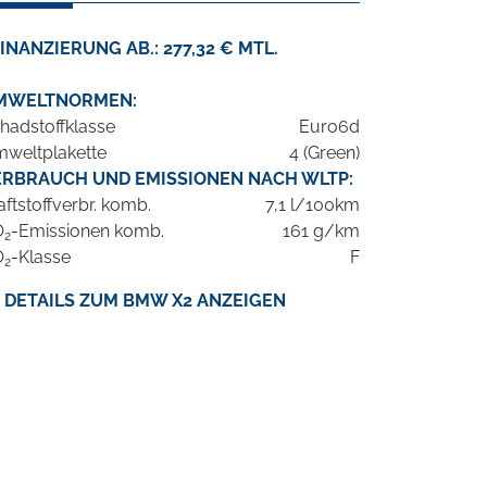
INANZIERUNG AB.: 277,32 € MTL.
MWELTNORMEN:
hadstoffklasse
Euro6d
weltplakette
4 (Green)
ERBRAUCH UND EMISSIONEN NACH WLTP:
aftstoffverbr. komb.
7,1 l/100km
O
-Emissionen komb.
161 g/km
2
O
-Klasse
F
2
DETAILS ZUM BMW X2 ANZEIGEN