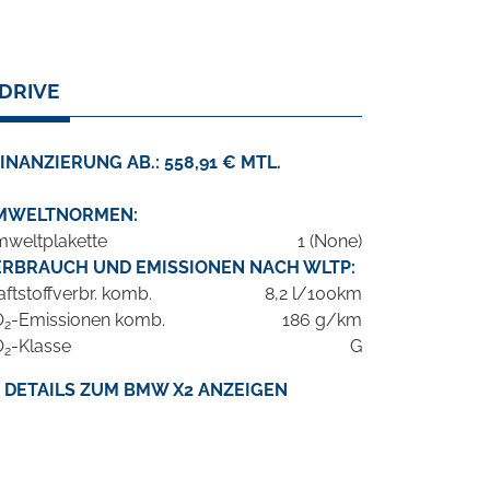
XDRIVE
INANZIERUNG AB.: 558,91 € MTL.
MWELTNORMEN:
weltplakette
1 (None)
ERBRAUCH UND EMISSIONEN NACH WLTP:
aftstoffverbr. komb.
8,2 l/100km
O
-Emissionen komb.
186 g/km
2
O
-Klasse
G
2
DETAILS ZUM BMW X2 ANZEIGEN