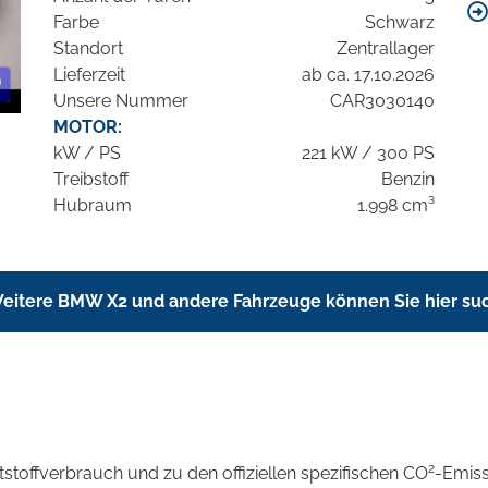
Farbe
Schwarz
Standort
Zentrallager
Lieferzeit
ab ca. 17.10.2026
Unsere Nummer
CAR3030140
MOTOR:
kW / PS
221 kW / 300 PS
Treibstoff
Benzin
Hubraum
1.998 cm³
eitere BMW X2 und andere Fahrzeuge können Sie hier su
2
ftstoffverbrauch und zu den offiziellen spezifischen CO
-Emis