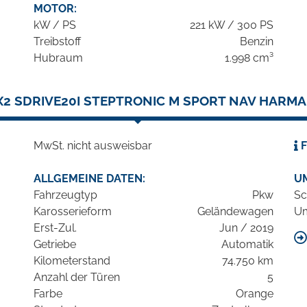
MOTOR:
kW / PS
221 kW / 300 PS
Treibstoff
Benzin
Hubraum
1.998 cm³
2 SDRIVE20I STEPTRONIC M SPORT NAV HARM
MwSt. nicht ausweisbar
F
ALLGEMEINE DATEN:
U
Fahrzeugtyp
Pkw
Sc
Karosserieform
Geländewagen
Um
Erst-Zul.
Jun / 2019
Getriebe
Automatik
Kilometerstand
74.750 km
Anzahl der Türen
5
Farbe
Orange