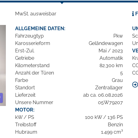
MwSt. ausweisbar
F
ALLGEMEINE DATEN:
U
Fahrzeugtyp
Pkw
Sc
Karosserieform
Geländewagen
Um
Erst-Zul.
Mai / 2023
V
Getriebe
Automatik
Kr
Kilometerstand
82.300 km
C
Anzahl der Türen
5
C
Farbe
Grau
Standort
Zentrallager
Lieferzeit
ab ca. 06.08.2026
Unsere Nummer
05W79207
MOTOR:
kW / PS
100 kW / 136 PS
Treibstoff
Benzin
Hubraum
1.499 cm³