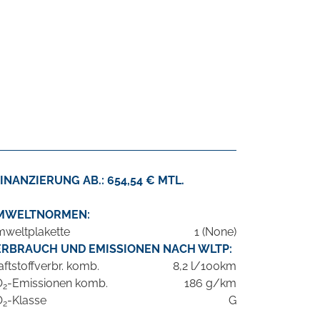
INANZIERUNG AB.: 654,54 € MTL.
MWELTNORMEN:
weltplakette
1 (None)
ERBRAUCH UND EMISSIONEN NACH WLTP:
aftstoffverbr. komb.
8,2 l/100km
O
-Emissionen komb.
186 g/km
2
O
-Klasse
G
2