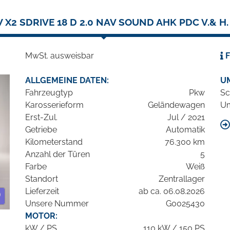
X2 SDRIVE 18 D 2.0 NAV SOUND AHK PDC V.& H
MwSt. ausweisbar
F
ALLGEMEINE DATEN:
U
Fahrzeugtyp
Pkw
Sc
Karosserieform
Geländewagen
Um
Erst-Zul.
Jul / 2021
Getriebe
Automatik
Kilometerstand
76.300 km
Anzahl der Türen
5
Farbe
Weiß
Standort
Zentrallager
Lieferzeit
ab ca. 06.08.2026
Unsere Nummer
G0025430
MOTOR:
kW / PS
110 kW / 150 PS