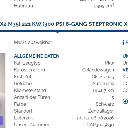
Hubraum
1.995 cm³
2 M35I 221 KW (300 PS) 8-GANG STEPTRONIC 
MwSt. ausweisbar
F
ALLGEMEINE DATEN:
U
Fahrzeugtyp
Pkw
Um
Karosserieform
Geländewagen
V
Erst-Zul.
Okt / 2025
Kr
Getriebe
Automatik
C
Kilometerstand
16.467 km
C
Anzahl der Türen
5
Farbe
Schwarz
Standort
Zentrallager
Lieferzeit
ab ca. 06.08.2026
Unsere Nummer
CAR3025830