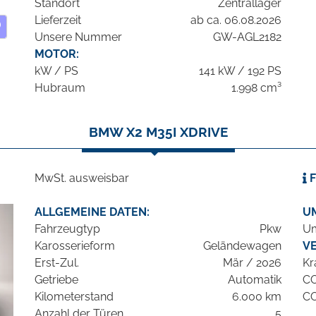
Standort
Zentrallager
Lieferzeit
ab ca. 06.08.2026
Unsere Nummer
GW-AGL2182
MOTOR:
kW / PS
141 kW / 192 PS
Hubraum
1.998 cm³
BMW X2 M35I XDRIVE
MwSt. ausweisbar
F
ALLGEMEINE DATEN:
U
Fahrzeugtyp
Pkw
Um
Karosserieform
Geländewagen
V
Erst-Zul.
Mär / 2026
Kr
Getriebe
Automatik
C
Kilometerstand
6.000 km
C
Anzahl der Türen
5