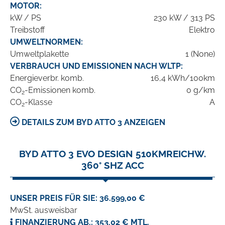
MOTOR:
kW / PS
230 kW / 313 PS
Treibstoff
Elektro
UMWELTNORMEN:
Umweltplakette
1 (None)
VERBRAUCH UND EMISSIONEN NACH WLTP:
Energieverbr. komb.
16,4 kWh/100km
CO
-Emissionen komb.
0 g/km
2
CO
-Klasse
A
2
DETAILS ZUM BYD ATTO 3 ANZEIGEN
BYD ATTO 3 EVO DESIGN 510KMREICHW.
360° SHZ ACC
UNSER PREIS FÜR SIE: 36.599,00 €
MwSt. ausweisbar
FINANZIERUNG AB.: 353,02 € MTL.