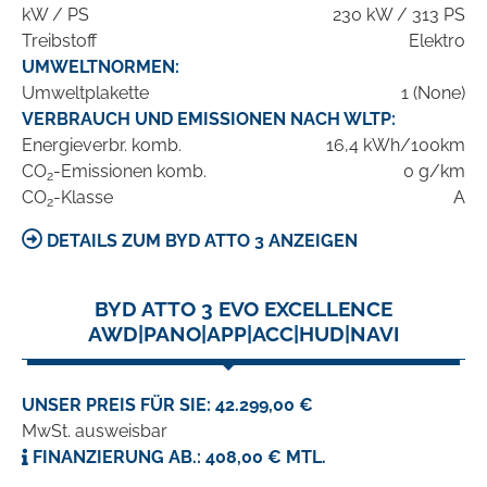
kW / PS
230 kW / 313 PS
Treibstoff
Elektro
UMWELTNORMEN:
Umweltplakette
1 (None)
VERBRAUCH UND EMISSIONEN NACH WLTP:
Energieverbr. komb.
16,4 kWh/100km
CO
-Emissionen komb.
0 g/km
2
CO
-Klasse
A
2
DETAILS ZUM BYD ATTO 3 ANZEIGEN
BYD ATTO 3 EVO EXCELLENCE
AWD|PANO|APP|ACC|HUD|NAVI
UNSER PREIS FÜR SIE: 42.299,00 €
MwSt. ausweisbar
FINANZIERUNG AB.: 408,00 € MTL.