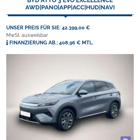
BYD ATTO 3 EVO EXCELLENCE
AWD|PANO|APP|ACC|HUD|NAVI
UNSER PREIS FÜR SIE: 42.399,00 €
MwSt. ausweisbar
FINANZIERUNG AB.: 408,96 € MTL.