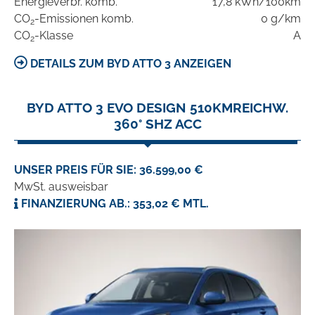
Energieverbr. komb.
17,8 kWh/100km
CO
-Emissionen komb.
0 g/km
2
CO
-Klasse
A
2
DETAILS ZUM BYD ATTO 3 ANZEIGEN
BYD ATTO 3 EVO DESIGN 510KMREICHW.
360° SHZ ACC
UNSER PREIS FÜR SIE: 36.599,00 €
MwSt. ausweisbar
FINANZIERUNG AB.: 353,02 € MTL.