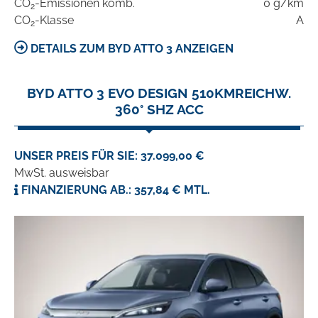
CO
-Emissionen komb.
0 g/km
2
CO
-Klasse
A
2
DETAILS ZUM BYD ATTO 3 ANZEIGEN
BYD ATTO 3 EVO DESIGN 510KMREICHW.
360° SHZ ACC
UNSER PREIS FÜR SIE: 37.099,00 €
MwSt. ausweisbar
FINANZIERUNG AB.: 357,84 € MTL.