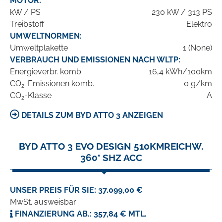
MOTOR:
kW / PS
230 kW / 313 PS
Treibstoff
Elektro
UMWELTNORMEN:
Umweltplakette
1 (None)
VERBRAUCH UND EMISSIONEN NACH WLTP:
Energieverbr. komb.
16,4 kWh/100km
CO
-Emissionen komb.
0 g/km
2
CO
-Klasse
A
2
DETAILS ZUM BYD ATTO 3 ANZEIGEN
BYD ATTO 3 EVO DESIGN 510KMREICHW.
360° SHZ ACC
UNSER PREIS FÜR SIE: 37.099,00 €
MwSt. ausweisbar
FINANZIERUNG AB.: 357,84 € MTL.