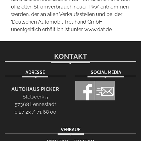
offiziellen Stromverbrauch neuer Pkw' entnommen
werden, der an allen Verkaufsstellen und bei der
'Deutschen Automobil Treuhand GmbH'
unentgeltlich erhältlich ist unter www.dat.de.
KONTAKT
ADRESSE
SOCIAL MEDIA
AUTOHAUS PICKER
Stellwerk 5
57368 Lennestadt
0 27 23 / 71 68 00
VERKAUF