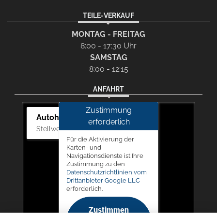
TEILE-VERKAUF
MONTAG - FREITAG
8:00 - 17:30 Uhr
SAMSTAG
8:00 - 12:15
ANFAHRT
Zustimmung
Autohaus Picker
erforderlich
Stellwerk 5, 57368 Lennestadt
Für die Aktivierung der
Karten- und
Navigationsdienste ist Ihre
Zustimmung zu den
Datenschutzrichtlinien vom
Drittanbieter Google LLC
erforderlich.
Zustimmen